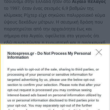
τσουνάμι στην Ελλάδα ήταν στο
Αιγαίο πέλαγος
το 1997, όταν ένας σεισμός 6,9 βαθμών της
κλίμακας Ρίχτερ είχε σηκώσει παλιρροϊακό κύμα
ύψους δεκάδων μέτρων. Η σεισμική δράση που
παρατηρείται από την αρχαιότητα έως και
σήμερα στο Αιγαίο, οφείλεται στο γεγονός ότι
εδώ συναντώνται η ευρωπαϊκή και η αφρικανική
πλάκα, με την αφρικανική πλάκα να διεισδύει
Notospress.gr -
Do Not Process My Personal
κάτω από την ευρωπαϊκή.
Information
Πηγή: gazzetta.gr
If you wish to opt-out of the sale, sharing to third parties, or
processing of your personal or sensitive information for
Ακολουθήστε το
notospress.gr
στο Google News και
targeted advertising by us, please use the below opt-out
μάθετε πρώτοι
όλες τις ειδήσεις
section to confirm your selection. Please note that after your
opt-out request is processed you may continue seeing
interest-based ads based on personal information utilized by
us or personal information disclosed to third parties prior to
TAGS:
ΚΟΡΙΝΘΙΑΚΟΣ
ΚΟΡΙΝΘΙΑΚΟΣ ΚΟΛΠΟΣ
your opt-out. You may separately opt-out of the further