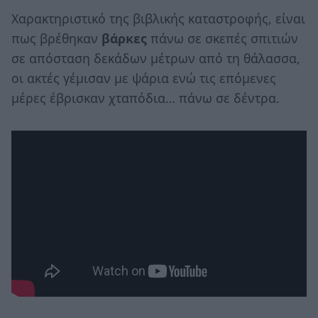
Χαρακτηριστικό της βιβλικής καταστροφής, είναι
πως βρέθηκαν
βάρκες
πάνω σε σκεπές σπιτιών
σε απόσταση δεκάδων μέτρων από τη θάλασσα,
οι ακτές γέμισαν με ψάρια ενώ τις επόμενες
μέρες έβρισκαν χταπόδια… πάνω σε δέντρα.