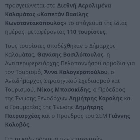
προσγειώνεται στο
Διεθνή Αερολιμένα
Καλαμάτας «Καπετάν Βασίλης
Κωνσταντακόπουλος»
το απόγευμα της ίδιας
ημέρας, μεταφέροντας
110
τουρίστες
.
Τους τουρίστες υποδέχθηκαν ο Δήμαρχος
Καλαμάτας,
Θανάσης Βασιλόπουλος
, η
Αντιπεριφερειάρχης Πελοποννήσου αρμόδια για
τον Τουρισμό,
Άννα Καλογεροπούλου
, ο
Αντιδήμαρχος Στρατηγικού Σχεδιασμού και
Τουρισμού,
Νίκος Μπασακίδης
, ο Πρόεδρος
της Ένωσης Ξενοδόχων
Δημήτρης Καραλής
και
ο Γραμματέας της Ένωσης
Δημήτρης
Πατριαρχέας
και ο Πρόεδρος του ΣΕΜ
Γιάννης
Κολοβός
.
Για το καλωσόρισμα των επισκεπτών