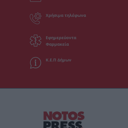
Χρήσιμα τηλέφωνα
Εφημερεύοντα
Φαρμακεία
Κ.Ε.Π Δήμων