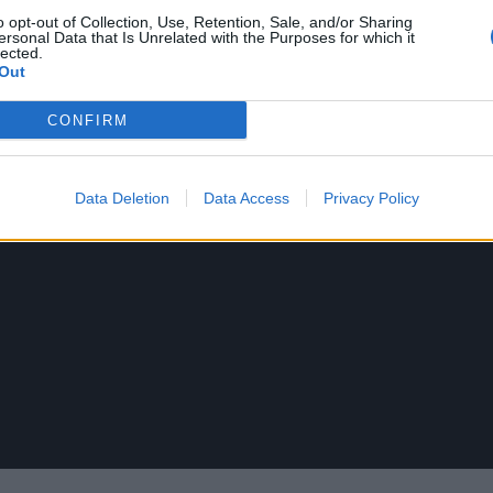
o opt-out of Collection, Use, Retention, Sale, and/or Sharing
ersonal Data that Is Unrelated with the Purposes for which it
στη
σκέψη
μας και στις
προτεραιότητές
μας!
lected.
Out
 δικαιώνονται!
CONFIRM
υχίες που τις αξίζετε!»,
έλεγε η Δήμαρχος,
Data Deletion
Data Access
Privacy Policy