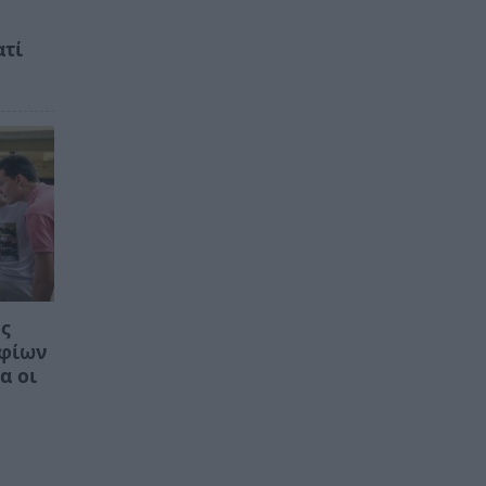
ατί
ος
ηφίων
α οι