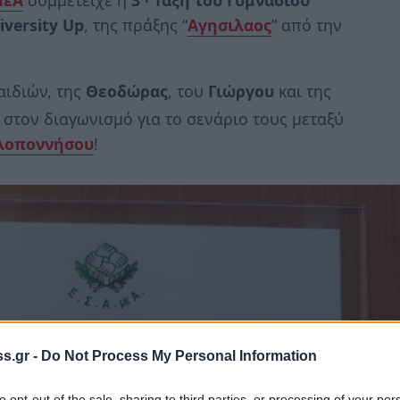
μεΑ
συμμετείχε η
3
Τάξη του Γυμνασίου
iversity Up
, της πράξης “
Αγησιλαος
” από την
αιδιών, της
Θεοδώρας
, του
Γιώργου
και της
στον διαγωνισμό για το σενάριο τους μεταξύ
λοποννήσου
!
s.gr -
Do Not Process My Personal Information
to opt-out of the sale, sharing to third parties, or processing of your per