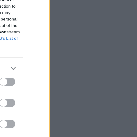
ection to
ou may
 personal
out of the
 downstream
B’s List of