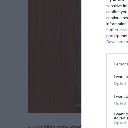
sensitive in
confirm you
continue se
information 
further disc
participants
Downstream 
Persona
I want t
Opted 
I want t
Opted 
I want 
Advertis
Opted 
«1η θέση στην καρδιά μας»