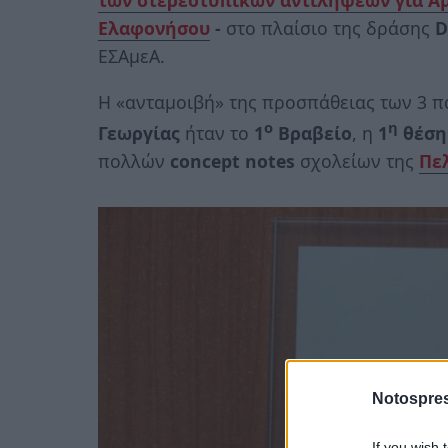
των στερεοτυπικών αντιλήψεων
για Α
Ελαφονήσου
-
στο πλαίσιο της δράσης
D
ΕΣΑμεΑ.
Η «ανταμοιβή» της προσπάθειας των 3 π
ο
η
Γεωργίας
ήταν το
1
Βραβείο
, η
1
θέση
πολλών
concept notes
σχολείων της
Πε
Notospres
If you wish 