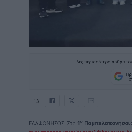
Δες περισσότερα άρθρα του
Πρ
σ
13
ο
ΕΛΑΦΟΝΗΣΟΣ. Στο
1
Παµπελοπονησσια