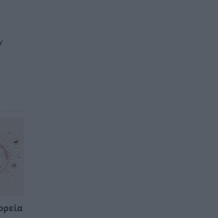
Υ
ορεία