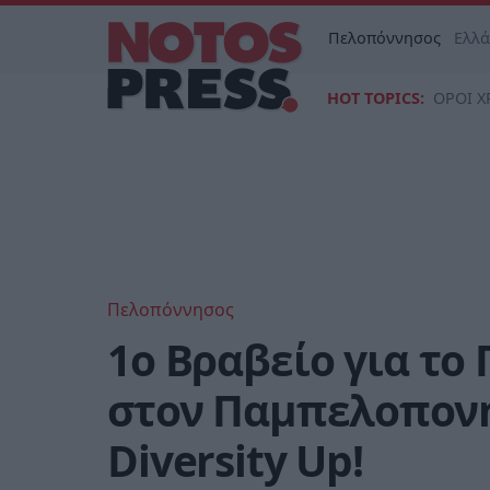
Πελοπόννησος
Ελλ
HOT TOPICS:
ΟΡΟΙ Χ
Πελοπόννησος
1ο Βραβείο για το
στον Παµπελοπον
Diversity Up!