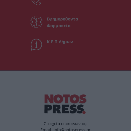
Εφημερεύοντα
Φαρμακεία
Κ.Ε.Π Δήμων
Στοιχεία επικοινωνίας:
Email. info@notospress.gr