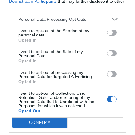
Downstream Participants
that may further disclose it to other
third parties.
Personal Data Processing Opt Outs
I want to opt-out of the Sharing of my
personal data.
Opted In
Life
Αρκαδία: Τα άγνωστα στολίδια της
I want to opt-out of the Sale of my
Personal Data.
ορεινής Κυνουρίας
Opted In
16 Ιανουαρίου 2023 05:35
I want to opt-out of processing my
Personal Data for Targeted Advertising.
Opted In
I want to opt-out of Collection, Use,
Retention, Sale, and/or Sharing of my
Personal Data that Is Unrelated with the
Purposes for which it was collected.
Opted Out
CONFIRM