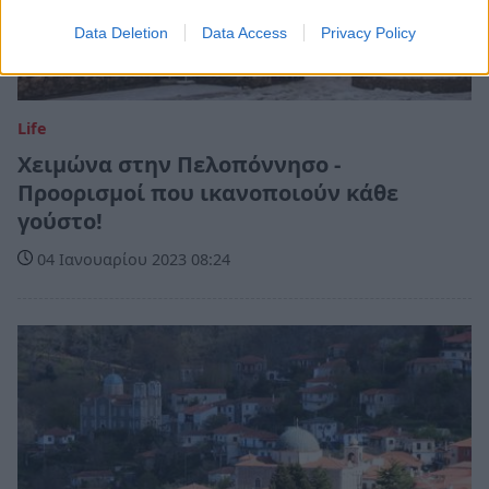
Data Deletion
Data Access
Privacy Policy
Life
Χειμώνα στην Πελοπόννησο -
Προορισμοί που ικανοποιούν κάθε
γούστο!
04 Ιανουαρίου 2023 08:24