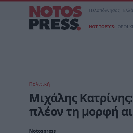
Πελοπόννησος
Ελλ
HOT TOPICS:
ΟΡΟΙ Χ
Πολιτική
Μιχάλης Κατρίνης:
πλέον τη μορφή α
Notospress