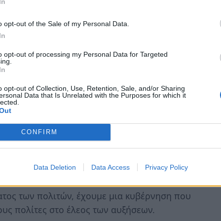
In
σκονται κάθε μέρα ανελλιπώς στο πόστο τους
ά στην καθημερινότητα μας.
o opt-out of the Sale of my Personal Data.
In
και τρόφιμα ο Επικεφαλής της Κ.Ο. του
to opt-out of processing my Personal Data for Targeted
ing.
In
νητικά στελέχη για το αν διαβεβαιώνουν
o opt-out of Collection, Use, Retention, Sale, and/or Sharing
εν θα αυξηθεί τις επόμενες ημέρες. Και αυτό
ersonal Data that Is Unrelated with the Purposes for which it
lected.
ρήσουν το εμπάργκο πετρελαίου από τη Ρωσία
Out
CONFIRM
ρμανσης, την τελευταία εβδομάδα και εν μέσω
υτόχρονα, όμως, έχουμε την παύση του
Data Deletion
Data Access
Privacy Policy
 επιδότησης από τα διυλιστήρια.
ματος των πολιτών, έχουμε μια κυβέρνηση που
ους πολίτες στο έλεος των αυξήσεων.