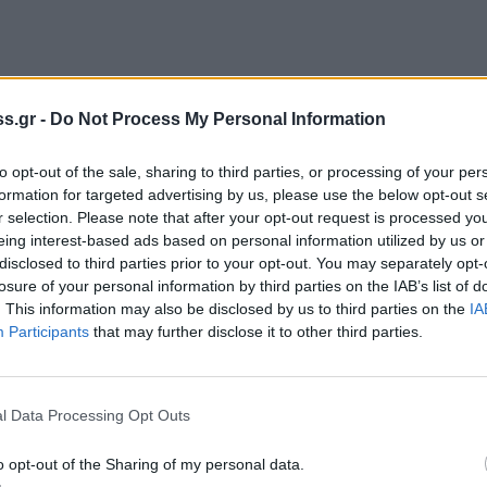
s.gr -
Do Not Process My Personal Information
to opt-out of the sale, sharing to third parties, or processing of your per
ς σημείωσε:
formation for targeted advertising by us, please use the below opt-out s
r selection. Please note that after your opt-out request is processed y
eing interest-based ads based on personal information utilized by us or
το ναυάγιο στη Λέσβο, μας σοκάρει όλους.
disclosed to third parties prior to your opt-out. You may separately opt-
ρούς και τους διασωθέντες που
losure of your personal information by third parties on the IAB’s list of
 λιμενικού, να σταλεί στα μέλη της Γενικής
. This information may also be disclosed by us to third parties on the
IA
Participants
that may further disclose it to other third parties.
 λίγους μήνες άκουσαν τον κ. Ερντογάν να
αι τα ανθρώπινα δικαιώματα. Και το
κία, η Ελλάδα είναι μια χώρα η οποία και
l Data Processing Opt Outs
πολογίζει την ανθρώπινη ζωή.
o opt-out of the Sharing of my personal data.
λιάδες εργαζόμενους αλλά και τα στελέχη