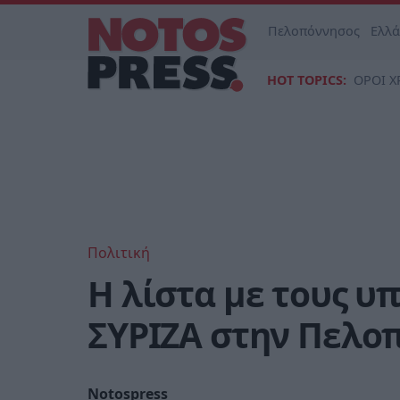
Πελοπόννησος
Ελλ
HOT TOPICS:
ΟΡΟΙ Χ
Πολιτική
Η λίστα με τους υ
ΣΥΡΙΖΑ στην Πελο
Notospress