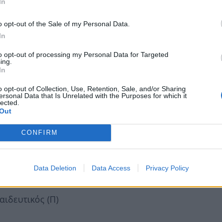
In
o opt-out of the Sale of my Personal Data.
In
to opt-out of processing my Personal Data for Targeted
ing.
In
o opt-out of Collection, Use, Retention, Sale, and/or Sharing
ersonal Data that Is Unrelated with the Purposes for which it
lected.
Out
υτής
CONFIRM
 επαγγελματίας
Π)
Data Deletion
Data Access
Privacy Policy
Ν)
ιδευτικός (Π)