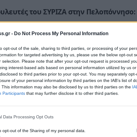
ουλευτές του ΣΥΡΙΖΑ στην Πελοπόννησο:
s.gr -
Do Not Process My Personal Information
to opt-out of the sale, sharing to third parties, or processing of your per
formation for targeted advertising by us, please use the below opt-out s
r selection. Please note that after your opt-out request is processed y
eing interest-based ads based on personal information utilized by us or
κός αναλυτής, στεγαστική πολιτική
disclosed to third parties prior to your opt-out. You may separately opt-
losure of your personal information by third parties on the IAB’s list of
 αρχηγός ΕΛΑΣ
. This information may also be disclosed by us to third parties on the
IA
Participants
that may further disclose it to other third parties.
 ΕΦΚΑ
l Data Processing Opt Outs
o opt-out of the Sharing of my personal data.