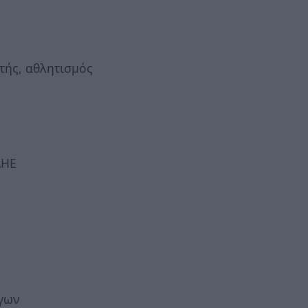
τής, αθλητισμός
ΔΗΕ
ργων