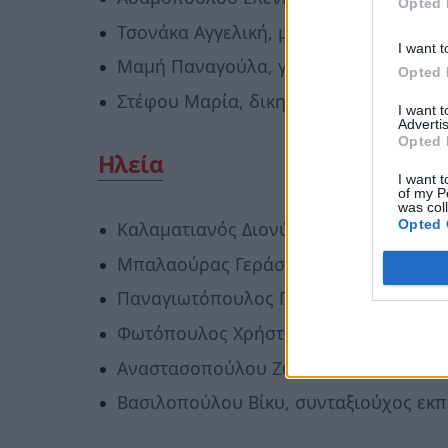
Opted 
Τσονάκα Αγγελική, μηχανικός
I want t
Μαμή Παναγούλα, γιατρός(Π)
Opted 
Στέφου Μαρία, δικηγόρος (Π) (Ν)
I want 
Advertis
Opted 
Ηλεία
I want t
of my P
was col
Opted 
Καλαματιανός Διονύσης, βουλευτής
Μπαλαούρας Γεράσιμος, πρώην βουλε
Παναγιωτόπουλος Γιώργος, ελεύθερος
Φωτόπουλος Χρήστος, εκπαιδευτικός (
Αναστασοπούλου Ζωή, δικηγόρος (Π) (
Βασιλοπούλου Βίκυ, συνταξιούχος εκπα