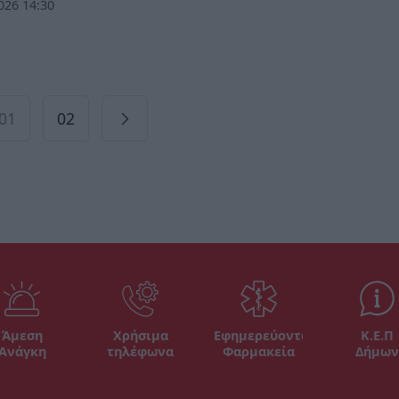
026 14:30
01
02
Άμεση
Χρήσιμα
Εφημερεύοντα
Κ.Ε.Π
Ανάγκη
τηλέφωνα
Φαρμακεία
Δήμων