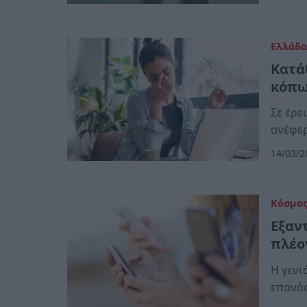
Ελλάδ
Κατάθ
κόπω
Σε έρε
ανέφε
14/03/2
Κόσμο
Εξαν
πλέον
Η γενι
επανά