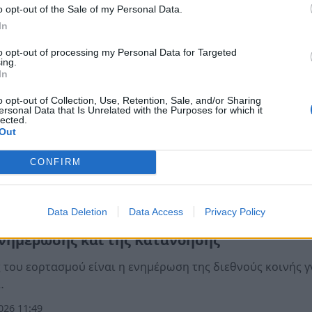
o opt-out of the Sale of my Personal Data.
In
ς
to opt-out of processing my Personal Data for Targeted
ημάδια που «προδίδουν» ότι μεγαλώσατε χω
ing.
In
ή αγάπη
o opt-out of Collection, Use, Retention, Sale, and/or Sharing
 να τα κάνουν όλοι μόνοι τους, νιώθουν άβολα όταν του
ersonal Data that Is Unrelated with the Purposes for which it
lected.
ζουν...…
Out
026 13:30
CONFIRM
ς
Data Deletion
Data Access
Privacy Policy
όσμια Ημέρα Διπολικής Διαταραχής: Η Σημα
Ενημέρωσης και της Κατανόησης
 του εορτασμού είναι η ενημέρωση της διεθνούς κοινής 
…
026 11:49