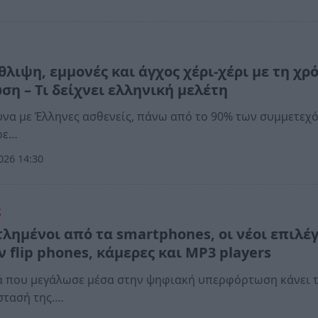
α
λιψη, εμμονές και άγχος χέρι-χέρι με τη χρ
ση – Τι δείχνει ελληνική μελέτη
υνα με Έλληνες ασθενείς, πάνω από το 90% των συμμετεχ
ρε…
026 14:30
ς
τλημένοι από τα smartphones, οι νέοι επιλέ
 flip phones, κάμερες και MP3 players
ά που μεγάλωσε μέσα στην ψηφιακή υπερφόρτωση κάνει 
στασή της.…