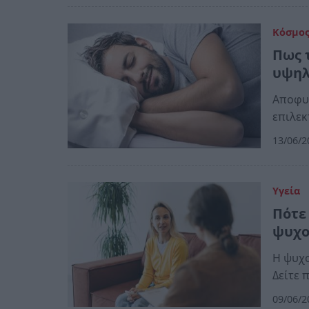
Κόσμο
Πως 
υψηλ
Αποφυγ
επιλεκ
13/06/2
Υγεία
Πότε
ψυχο
Η ψυχο
Δείτε 
09/06/2