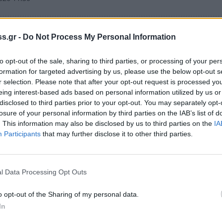
s.gr -
Do Not Process My Personal Information
κή φροντίδα σε περιόδους κρίσης: Γιατί είνα
to opt-out of the sale, sharing to third parties, or processing of your per
ντική από ποτέ
formation for targeted advertising by us, please use the below opt-out s
026 17:59
r selection. Please note that after your opt-out request is processed y
eing interest-based ads based on personal information utilized by us or
disclosed to third parties prior to your opt-out. You may separately opt-
losure of your personal information by third parties on the IAB’s list of
. This information may also be disclosed by us to third parties on the
IA
Participants
that may further disclose it to other third parties.
το για λίγα λεπτά τη μέρα και θα νιώσεις
ερα – Τι δείχνει έρευνα
l Data Processing Opt Outs
ή με τη φύση, ακόμη και για λίγα λεπτά, μπορεί να…
o opt-out of the Sharing of my personal data.
In
026 20:23