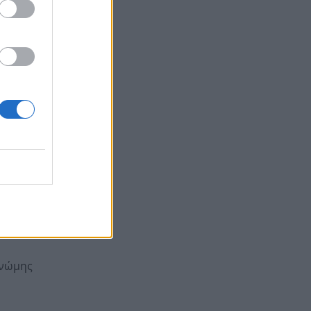
ρίς
ς
σία
γνώμης