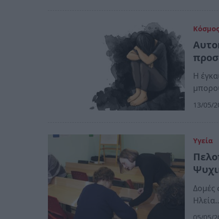
Κόσμο
Αυτο
προσ
Η έγκα
μπορο
13/05/2
Υγεία
Πελο
Ψυχι
Δομές 
Ηλεία
05/05/2