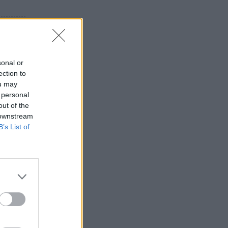
ι πιο
sonal or
ection to
ou may
 personal
out of the
 downstream
B’s List of