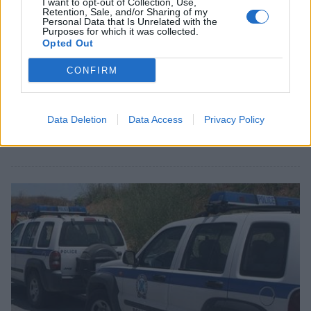
I want to opt-out of Collection, Use,
Retention, Sale, and/or Sharing of my
Personal Data that Is Unrelated with the
Purposes for which it was collected.
Opted Out
Ελλάδα
CONFIRM
Ασπρόπυργος: Αυτός είναι ο 30χρονος
γυμναστής που κατηγορείται για
παρενόχληση μαθητών
Data Deletion
Data Access
Privacy Policy
07 Νοεμβρίου 2023 11:26