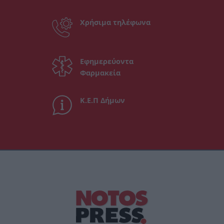
Χρήσιμα τηλέφωνα
Εφημερεύοντα
Φαρμακεία
Κ.Ε.Π Δήμων