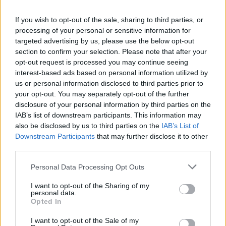
If you wish to opt-out of the sale, sharing to third parties, or
processing of your personal or sensitive information for
targeted advertising by us, please use the below opt-out
section to confirm your selection. Please note that after your
opt-out request is processed you may continue seeing
interest-based ads based on personal information utilized by
us or personal information disclosed to third parties prior to
your opt-out. You may separately opt-out of the further
disclosure of your personal information by third parties on the
IAB’s list of downstream participants. This information may
also be disclosed by us to third parties on the
IAB’s List of
Downstream Participants
that may further disclose it to other
Notos TV
third parties.
Σπάνιο μαύρο «διαβολόψαρο» από τα
Personal Data Processing Opt Outs
βάθη του ωκεανού, για πρώτη φορά στο
I want to opt-out of the Sharing of my
φως της ημέρας
personal data.
Opted In
12 Φεβρουαρίου 2025 15:50
I want to opt-out of the Sale of my