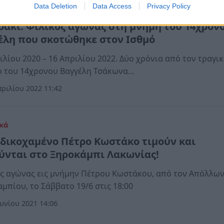
Data Deletion
Data Access
Privacy Policy
όννησος
ράκι: Φιλικός αγώνας στη μνήμη του 14χρον
έλη που σκοτώθηκε στον Ισθμό
ιλίου 2020 – 16 Απριλίου 2022. Δύο χρόνια από τον τραγι
ο του 14χρονου Βαγγέλη Τσάκωνα…
ριλίου 2022 11:42
κά
αδικοχαμένο Πέτρο Κωστάκο τιμούν και
ύνται στο Ξηροκάμπι Λακωνίας!
ς αγώνας εις μνήμην Πέτρου Κωστάκου, από τον Απόλλω
μπίου, το Σάββατο 19/6 στις 18:00
υνίου 2021 14:06