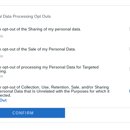
κά
νίκη του Αστέρα Τρίπολης στη Γερμανία
l Data Processing Opt Outs
ην επικράτησή τους επί της Μπόνερ με 2-0, οι Αρκάδες
o opt-out of the Sharing of my personal data.
ιψαν τη Ζίγκμπουργκερ με 4-0, στο τρίτο και τελευταίο φ
In
άδας επί γερμανικού εδάφους.
υλίου 2022 14:15
o opt-out of the Sale of my Personal Data.
In
to opt-out of processing my Personal Data for Targeted
κά
ing.
In
νία: Το Σάββατο παίζουμε μπάλα για τον
αστο Πέτρο Κωστάκο, στο Ξηροκάμπι
o opt-out of Collection, Use, Retention, Sale, and/or Sharing
ersonal Data that Is Unrelated with the Purposes for which it
lected.
ς αγώνας μνήμης και τιμής για τον Πέτρο Κωστάκο, το Σά
Out
17:15), στο Ξηροκάμπι
CONFIRM
υνίου 2022 09:22