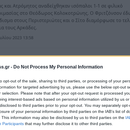
ς και Ατρόμητος αναδείχθηκαν ισόπαλοι 1-1 σε φιλικό
οιμασίας στο Θεόδωρος Κολοκοτρώνης. Ο Φριτζόνσον έδ
ισμα στους Περιστεριώτες και ο Σίτο διαμόρφωσε το τελ
ια τους Αρκάδες.
υλίου 2023 13:58
κά
ρας Τρίπολης - Ατρόμητος 1-1: «Φιλική» ισοπ
s.gr -
Do Not Process My Personal Information
«Θεόδωρος Κολοκοτρώνης» (photos)
to opt-out of the sale, sharing to third parties, or processing of your per
οξενούμενοι προηγήθηκαν με γκολ του Κιάρτανσον στο 53
formation for targeted advertising by us, please use the below opt-out s
r selection. Please note that after your opt-out request is processed y
ρας Τρίπολης ισοφάρισε με γκολ του Μπαράλες στις
eing interest-based ads based on personal information utilized by us or
τερήσεις.
disclosed to third parties prior to your opt-out. You may separately opt-
κεμβρίου 2022 19:03
losure of your personal information by third parties on the IAB’s list of
. This information may also be disclosed by us to third parties on the
IA
Participants
that may further disclose it to other third parties.