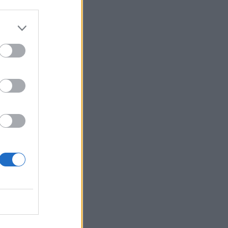
ιλικό
ββατο