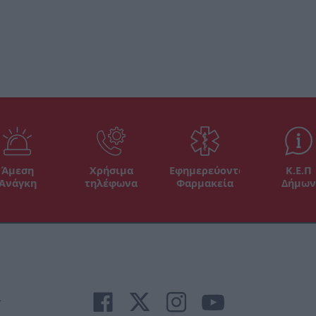
Άμεση
Χρήσιμα
Εφημερεύοντα
Κ.Ε.Π
Ανάγκη
τηλέφωνα
Φαρμακεία
Δήμων
r