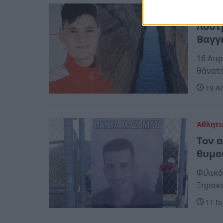
Πελοπ
Λουτ
Βαγγ
16 Απρ
θάνατ
19 Απ
Αθλητι
Τον 
θυμο
Φιλικό
Ξηροκα
11 Ιο