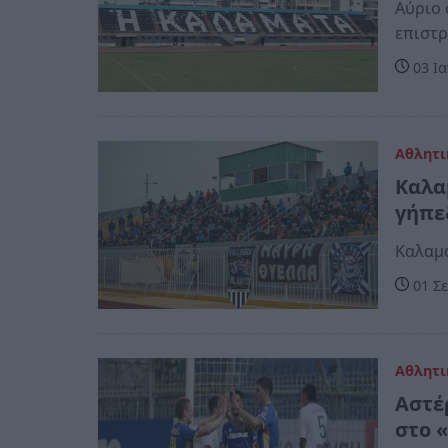
Αύριο 
επιστρ
03 Ια
Αθλητι
Καλα
γήπε
Καλαμά
01 Σε
Αθλητι
Αστέ
στο 