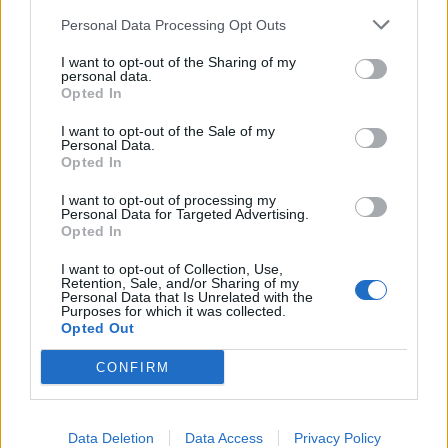
Personal Data Processing Opt Outs
I want to opt-out of the Sharing of my
personal data.
Opted In
I want to opt-out of the Sale of my
Personal Data.
Opted In
I want to opt-out of processing my
Personal Data for Targeted Advertising.
Opted In
I want to opt-out of Collection, Use,
Retention, Sale, and/or Sharing of my
Personal Data that Is Unrelated with the
Πελοπόννησος
Purposes for which it was collected.
Opted Out
Τι σημαίνει «Σύγχρονες Σπουδές»;
Εκδήλωση από την Πανσπουδαστική ΚΣ,
CONFIRM
στη Σπάρτη
02 Μαϊος 2023 11:11
Data Deletion
Data Access
Privacy Policy