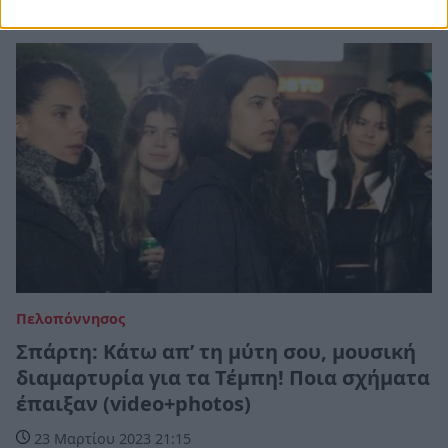
Πελοπόννησος
Σπάρτη: Κάτω απ’ τη μύτη σου, μουσική
διαμαρτυρία για τα Τέμπη! Ποια σχήματα
έπαιξαν (video+photos)
23 Μαρτίου 2023 21:15