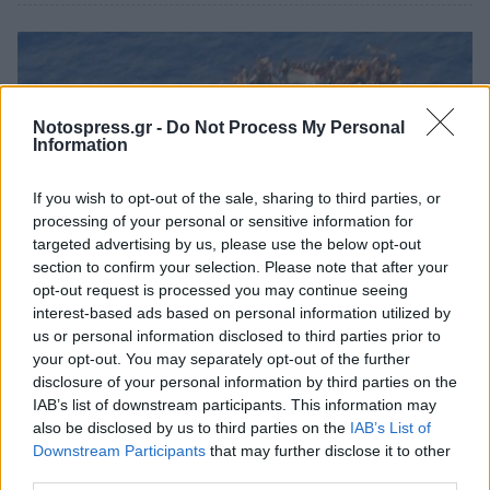
Notospress.gr -
Do Not Process My Personal
Information
If you wish to opt-out of the sale, sharing to third parties, or
processing of your personal or sensitive information for
targeted advertising by us, please use the below opt-out
section to confirm your selection. Please note that after your
opt-out request is processed you may continue seeing
interest-based ads based on personal information utilized by
Πελοπόννησος
us or personal information disclosed to third parties prior to
your opt-out. You may separately opt-out of the further
Συλλαλητήριο στη Σπάρτη - Φορείς και
disclosure of your personal information by third parties on the
Συλλογικότητες: Δεν συμφιλιωνόμαστε
IAB’s list of downstream participants. This information may
με το έγκλημα στην Πύλο
also be disclosed by us to third parties on the
IAB’s List of
Downstream Participants
that may further disclose it to other
15 Ιουνίου 2023 11:09
third parties.