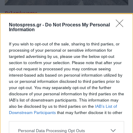
Πελοπόννησος
Λακωνία: Νέα άσφαλτος στις επαρχιακές
Notospress.gr -
Do Not Process My Personal
οδούς Μολάοι – Παπαδιάνικα και Βελιές
Information
– Νεάπολη
If you wish to opt-out of the sale, sharing to third parties, or
04 Ιουνίου 2022 09:51
processing of your personal or sensitive information for
targeted advertising by us, please use the below opt-out
section to confirm your selection. Please note that after your
opt-out request is processed you may continue seeing
interest-based ads based on personal information utilized by
us or personal information disclosed to third parties prior to
your opt-out. You may separately opt-out of the further
disclosure of your personal information by third parties on the
IAB’s list of downstream participants. This information may
also be disclosed by us to third parties on the
IAB’s List of
Downstream Participants
that may further disclose it to other
third parties.
Personal Data Processing Opt Outs