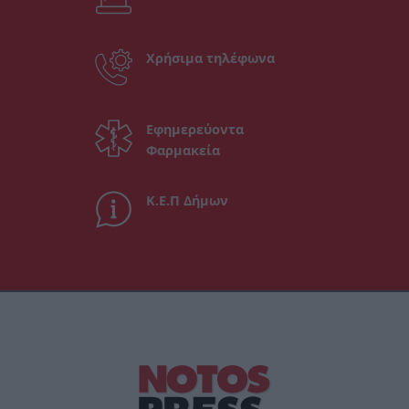
Χρήσιμα τηλέφωνα
Εφημερεύοντα
Φαρμακεία
Κ.Ε.Π Δήμων