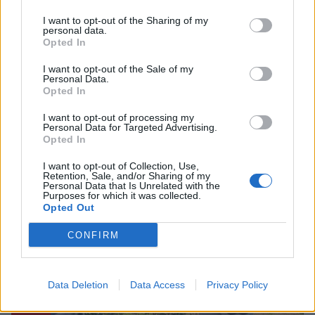
I want to opt-out of the Sharing of my
personal data.
Υγεία
Opted In
Δωρεάν rapid tests στα Παπαδιάνικα, τη
I want to opt-out of the Sale of my
Δευτέρα 7/2
Personal Data.
Opted In
05 Φεβρουαρίου 2022 12:52
I want to opt-out of processing my
Personal Data for Targeted Advertising.
Opted In
I want to opt-out of Collection, Use,
Retention, Sale, and/or Sharing of my
Personal Data that Is Unrelated with the
Purposes for which it was collected.
Opted Out
CONFIRM
Data Deletion
Data Access
Privacy Policy