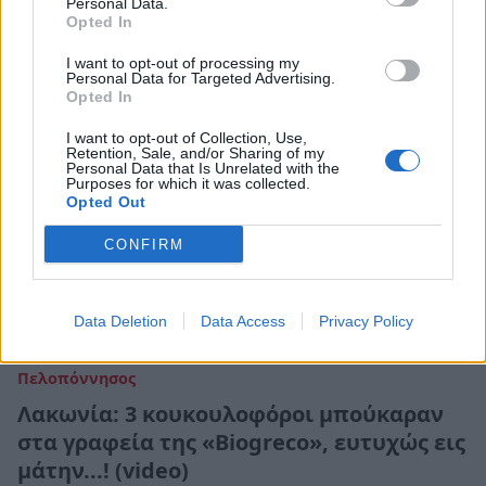
Personal Data.
06 Ιουνίου 2023 19:44
Opted In
I want to opt-out of processing my
Personal Data for Targeted Advertising.
Opted In
I want to opt-out of Collection, Use,
Retention, Sale, and/or Sharing of my
Personal Data that Is Unrelated with the
Purposes for which it was collected.
Opted Out
CONFIRM
Data Deletion
Data Access
Privacy Policy
Πελοπόννησος
Λακωνία: 3 κουκουλοφόροι μπούκαραν
στα γραφεία της «Biogreco», ευτυχώς εις
μάτην...! (video)