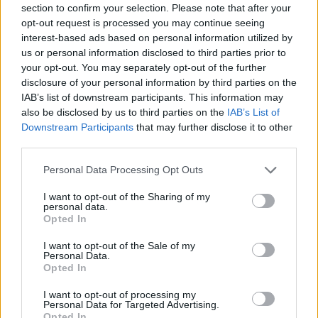
16 Αυγούστου 2023 19:24
section to confirm your selection. Please note that after your
opt-out request is processed you may continue seeing
interest-based ads based on personal information utilized by
us or personal information disclosed to third parties prior to
your opt-out. You may separately opt-out of the further
disclosure of your personal information by third parties on the
IAB’s list of downstream participants. This information may
also be disclosed by us to third parties on the
IAB’s List of
Downstream Participants
that may further disclose it to other
third parties.
Personal Data Processing Opt Outs
I want to opt-out of the Sharing of my
personal data.
Opted In
Life
I want to opt-out of the Sale of my
Personal Data.
Βασίλης Παπακωνσταντίνου, Έλληνας
Opted In
τραγουδιστής, επονομαζόμενος και
I want to opt-out of processing my
«Μπρους Σπρίνγκστιν της Ελλάδας»
Personal Data for Targeted Advertising.
Opted In