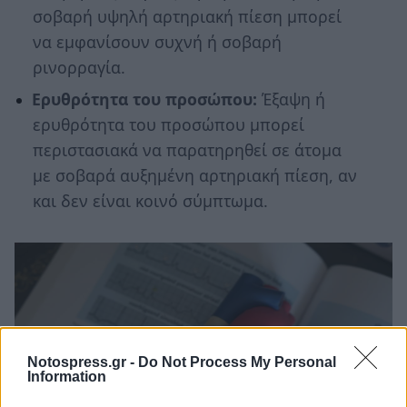
σοβαρή υψηλή αρτηριακή πίεση μπορεί
να εμφανίσουν συχνή ή σοβαρή
ρινορραγία.
Ερυθρότητα του προσώπου:
Έξαψη ή
ερυθρότητα του προσώπου μπορεί
περιστασιακά να παρατηρηθεί σε άτομα
με σοβαρά αυξημένη αρτηριακή πίεση, αν
και δεν είναι κοινό σύμπτωμα.
Notospress.gr -
Do Not Process My Personal
Information