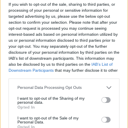
If you wish to opt-out of the sale, sharing to third parties, or
processing of your personal or sensitive information for
targeted advertising by us, please use the below opt-out
section to confirm your selection. Please note that after your
opt-out request is processed you may continue seeing
interest-based ads based on personal information utilized by
Αντιμετώπιση
του προβλήματος
us or personal information disclosed to third parties prior to
your opt-out. You may separately opt-out of the further
disclosure of your personal information by third parties on the
Η θεραπεία της υπέρτασης περιλαμβάνει έναν
IAB’s list of downstream participants. This information may
συνδυασμό τροποποιήσεων του τρόπου ζωής
also be disclosed by us to third parties on the
IAB’s List of
και, εάν είναι απαραίτητο, φαρμακευτικής
Downstream Participants
that may further disclose it to other
third parties.
αγωγής.
Personal Data Processing Opt Outs
Αλλαγές στον τρόπο ζωής
I want to opt-out of the Sharing of my
personal data.
Opted In
Υγιεινή διατροφή:
Υιοθέτηση μίας
διατροφής που να δίνει έμφαση στα
I want to opt-out of the Sale of my
Personal Data.
φρούτα, τα λαχανικά, τα δημητριακά
Opted In