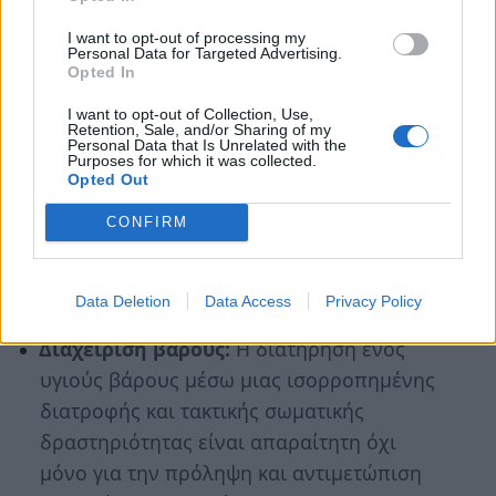
ολικής αλέσεως, τις άπαχες πρωτεΐνες και
I want to opt-out of processing my
τα γαλακτοκομικά προϊόντα με χαμηλά
Personal Data for Targeted Advertising.
Opted In
λιπαρά. Γενικότερα, η διατροφή των
ανθρώπων που υποφέρουν από
I want to opt-out of Collection, Use,
Retention, Sale, and/or Sharing of my
υπέρταση πρέπει να είναι χαμηλή σε
Personal Data that Is Unrelated with the
Purposes for which it was collected.
κορεσμένα λιπαρά, χοληστερόλη και
Opted Out
νάτριο.
CONFIRM
Περιορισμός νατρίου:
Περιορισμός της
πρόσληψης νατρίου σε λιγότερο από
Data Deletion
Data Access
Privacy Policy
2.300 mg την ημέρα.
Διαχείριση βάρους:
Η διατήρηση ενός
υγιούς βάρους μέσω μιας ισορροπημένης
διατροφής και τακτικής σωματικής
δραστηριότητας είναι απαραίτητη όχι
μόνο για την πρόληψη και αντιμετώπιση