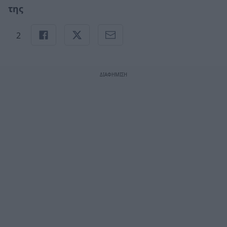
της
2