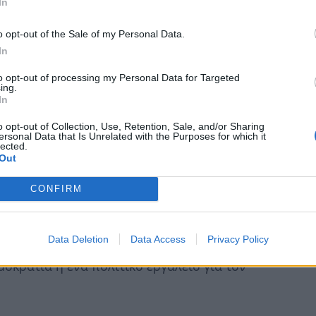
In
o opt-out of the Sale of my Personal Data.
λιξης που φαίνεται να εξετάζει την
In
η ή αμφισβήτηση, αλλά ως μέσο
to opt-out of processing my Personal Data for Targeted
ing.
In
o opt-out of Collection, Use, Retention, Sale, and/or Sharing
ersonal Data that Is Unrelated with the Purposes for which it
lected.
τι είναι το απάνεμο λιμάνι του μέλλοντος,
Out
πριν την καταιγίδα. Ενώ οι μεγάλοι
CONFIRM
ας πείσουν πως τα πάντα γίνονται πιο
ελεσματικά», στην πραγματικότητα χάνουμε
νθρώπινο τρόπο.
Data Deletion
Data Access
Privacy Policy
μοκρατία ή ένα πολιτικό εργαλείο για τον