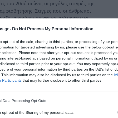
ις του 20ού αιώνα, οι μεγάλες στιγμές της
αμφισβήτησης. Στιγμές που οι άνθρωποι
η εξουσία είχαν ορίσει και τόλμησαν να
 το νέο.
s.gr -
Do Not Process My Personal Information
 μεταλλάσσονται; Όταν ο κόσμος δεν
to opt-out of the sale, sharing to third parties, or processing of your per
εις στους δρόμους, αλλά μια σιωπηλή
formation for targeted advertising by us, please use the below opt-out s
ταν το σύστημα, αντί να φοβάται την
r selection. Please note that after your opt-out request is processed y
eing interest-based ads based on personal information utilized by us or
ταλλεύεται;
disclosed to third parties prior to your opt-out. You may separately opt-
losure of your personal information by third parties on the IAB’s list of
. This information may also be disclosed by us to third parties on the
IA
Participants
that may further disclose it to other third parties.
πότηρο»;
νει ο νέος θεός που καθορίζει τη ζωή μας.
l Data Processing Opt Outs
τυα μέχρι τις τεχνητές νοημοσύνες και τους
ας, όλα γύρω μας «βελτιώνονται» από την
o opt-out of the Sharing of my personal data.
το «άνοιγμα» στον ψηφιακό κόσμο, δεν έρχεται