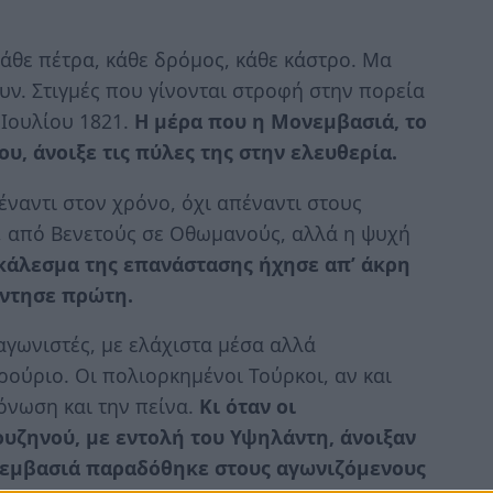
Κάθε πέτρα, κάθε δρόμος, κάθε κάστρο. Μα
ν. Στιγμές που γίνονται στροφή στην πορεία
 Ιουλίου 1821.
Η μέρα που η Μονεμβασιά, το
υ, άνοιξε τις πύλες της στην ελευθερία.
ναντι στον χρόνο, όχι απέναντι στους
α, από Βενετούς σε Οθωμανούς, αλλά η ψυχή
ο κάλεσμα της επανάστασης ήχησε απ’ άκρη
άντησε πρώτη.
αγωνιστές, με ελάχιστα μέσα αλλά
ούριο. Οι πολιορκημένοι Τούρκοι, αν και
όνωση και την πείνα.
Κι όταν οι
υζηνού, με εντολή του Υψηλάντη, άνοιξαν
νεμβασιά παραδόθηκε στους αγωνιζόμενους