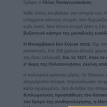
Γράφει ο
Ηλίας Παναγιωτακάκος
Κάθε τόπος κουβαλάει την ιστορία του. 
υπάρχουν κάποιες στιγμές που ξεχωρίζου
ενός λαού. Μια τέτοια στιγμή ήταν η 23η
βυζαντινό κάστρο της μοναδικής εισόδο
Η Μονεμβασιά δεν λύγισε ποτέ.
Όχι απέ
κατακτητές. Επί 358 χρόνια άλλαζε χέρι
της ήταν ελληνική.
Και το 1821, όταν τ
σ’ άκρη της Πελοποννήσου, εκείνη απ
Η πολιορκία κράτησε μήνες. Οι Έλληνες 
απεριόριστο πείσμα, περικύκλωσαν το φρ
καλά οχυρωμένοι, δεν άντεξαν την απομ
διπλωματικές προσπάθειες του Κατακο
τον δρόμο της συνθηκολόγησης, η Μο