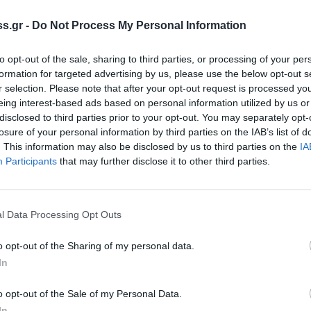
s.gr -
Do Not Process My Personal Information
λιτεία της Πελοποννήσου. Και τα
πόμενες μάχες — για την Τριπολιτσά, το
to opt-out of the sale, sharing to third parties, or processing of your per
άσταση.
formation for targeted advertising by us, please use the below opt-out s
r selection. Please note that after your opt-out request is processed y
eing interest-based ads based on personal information utilized by us or
πρότητα
disclosed to third parties prior to your opt-out. You may separately opt-
losure of your personal information by third parties on the IAB’s list of
ιά τιμά την ιστορική της απελευθέρωση με
. This information may also be disclosed by us to third parties on the
IA
λησης ενός ιστιοφόρου πλοίου φέρνει στο
Participants
that may further disclose it to other third parties.
ωσιακά βεγγαλικά φωτίζουν τον νυχτερινό
μνήμης, περηφάνειας και ελπίδας. Οι
τανό ιστορικό μνημείο, δίνοντας στους
l Data Processing Opt Outs
ρία να έρθουν σε επαφή με την ιστορική της
o opt-out of the Sharing of my personal data.
αι απλώς εορταστική. Είναι μια στιγμή που
In
αρόν.
Να ξαναδούμε τι σημαίνει
πατρίδα
.
o opt-out of the Sale of my Personal Data.
τίζει.
In