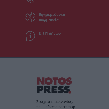
Εφημερεύοντα
Φαρμακεία
Κ.Ε.Π Δήμων
Στοιχεία επικοινωνίας:
Email. info@notospress.gr