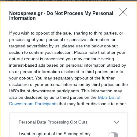
Το μέλλον είναι εδώ. Και ηχεί..,Δυνατά…
Notospress.gr -
Do Not Process My Personal
Information
Καθαρά…Μελωδικά.
Όπως μόνο η
Φιλαρμονική Κροκεών
ξέρει να
If you wish to opt-out of the sale, sharing to third parties, or
το κάνει.
processing of your personal or sensitive information for
targeted advertising by us, please use the below opt-out
Γιατί όταν
μια κοινωνία μαθαίνει να παίζει
section to confirm your selection. Please note that after your
opt-out request is processed you may continue seeing
μαζί,
δεν φοβάται τίποτα.
interest-based ads based on personal information utilized by
us or personal information disclosed to third parties prior to
100 χρόνια Φιλαρμονική Κροκεών.
your opt-out. You may separately opt-out of the further
disclosure of your personal information by third parties on the
Το μέλλον είναι μουσική. Και είμαστε όλοι
IAB’s list of downstream participants. This information may
μέρος της.
also be disclosed by us to third parties on the
IAB’s List of
Downstream Participants
that may further disclose it to other
third parties.
Πίσω από κάθε πρόβα, κάθε συναυλία, κάθε
εκδήλωση, υπάρχει ένα
δυναμικό και
Personal Data Processing Opt Outs
οραματικό Διοικητικό Συμβούλιο
. Άνθρωποι
I want to opt-out of the Sharing of my