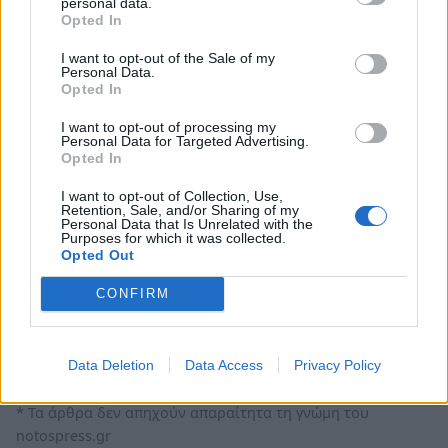
του Εθελοντισμού και της προσφοράς.
personal data.
Opted In
Επενδύουν
σε ψυχές, σε νότες, σε συλλογική
μνήμη
. Με μεράκι, σχέδιο και πίστη, ανοίγουν
I want to opt-out of the Sale of my
Personal Data.
δρόμους, χτίζουν συμμαχίες, προγραμματίζουν
Opted In
το μέλλον της φιλαρμονικής
με διορατικότητα
I want to opt-out of processing my
και φλόγα.
Personal Data for Targeted Advertising.
Opted In
Γιατί η Φιλαρμονική Κροκεών δεν τελείωσε στα
I want to opt-out of Collection, Use,
Retention, Sale, and/or Sharing of my
100.
Personal Data that Is Unrelated with the
Purposes for which it was collected.
Μόλις τώρα αρχίζει να παίζει το πιο σπουδαίο
Opted Out
της έργο για το μέλλον.
CONFIRM
Ακολουθήστε το
notospress.gr
στο Google News και
μάθετε πρώτοι
όλες τις ειδήσεις
Data Deletion
Data Access
Privacy Policy
* Τα άρθρα δεν απηχούν απαραίτητα τη γνώμη του
notospress.gr