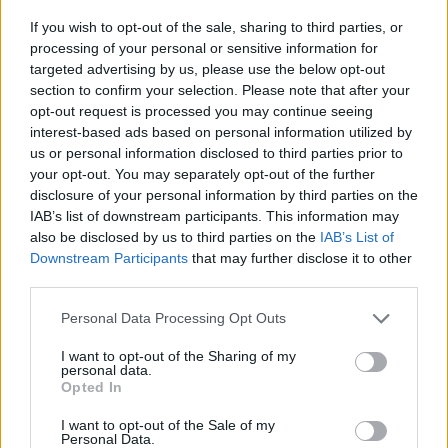
If you wish to opt-out of the sale, sharing to third parties, or
processing of your personal or sensitive information for
targeted advertising by us, please use the below opt-out
section to confirm your selection. Please note that after your
opt-out request is processed you may continue seeing
ΗΠΑ: Πάνω από 100 φορές ο Φάουτσι
interest-based ads based on personal information utilized by
επικαλέστηκε το δικαίωμα της σιωπής για
us or personal information disclosed to third parties prior to
την Covid-19
your opt-out. You may separately opt-out of the further
disclosure of your personal information by third parties on the
30/07/2026 13:41
IAB’s list of downstream participants. This information may
also be disclosed by us to third parties on the
IAB’s List of
Downstream Participants
that may further disclose it to other
third parties.
Personal Data Processing Opt Outs
I want to opt-out of the Sharing of my
personal data.
Opted In
I want to opt-out of the Sale of my
Personal Data.