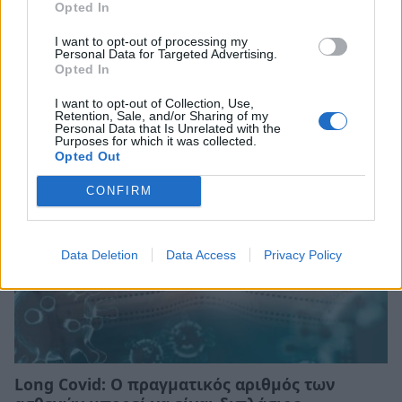
Opted In
I want to opt-out of processing my
Η Ματίνα Παγώνη προσωρινή πρόεδρος του
Personal Data for Targeted Advertising.
Opted In
Πανελλήνιου Ιατρικού Συλλόγου
I want to opt-out of Collection, Use,
27/07/2026 18:27
Retention, Sale, and/or Sharing of my
Personal Data that Is Unrelated with the
Purposes for which it was collected.
Opted Out
CONFIRM
Data Deletion
Data Access
Privacy Policy
Long Covid: Ο πραγματικός αριθμός των