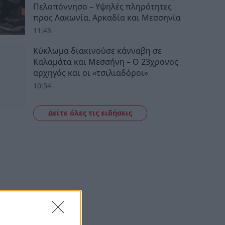
Πελοπόννησο – Υψηλές πληρότητες
προς Λακωνία, Αρκαδία και Μεσσηνία
11:43
Κύκλωμα διακινούσε κάνναβη σε
Καλαμάτα και Μεσσήνη – Ο 23χρονος
αρχηγός και οι «τσιλιαδόροι»
10:54
Δείτε όλες τις ειδήσεις