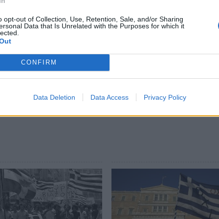
In
ίδιους. Εμείς έχουμε παραδώσει τις σάρκες
γι’ αυτό τους μοιάζουμε.
o opt-out of Collection, Use, Retention, Sale, and/or Sharing
ersonal Data that Is Unrelated with the Purposes for which it
lected.
Out
ρχει. Αυτό είναι.
CONFIRM
ews και μάθετε πρώτοι
όλες τις ειδήσεις
Data Deletion
Data Access
Privacy Policy
 ΤΕΜΠΗ
ΤΕΜΠΗ