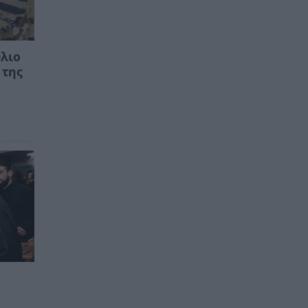
ύλιο
 της