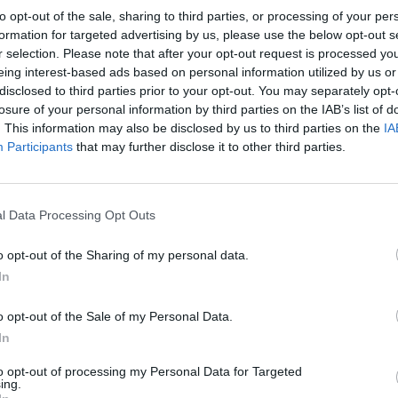
νείδησής μας, για την επικοινωνία και
to opt-out of the sale, sharing to third parties, or processing of your per
ικό κόσμο. Είναι μια αρκετά μεγάλη περίοδος
formation for targeted advertising by us, please use the below opt-out s
υμε και να θεμελιώσουμε έναν κόσμο προσιτό
r selection. Please note that after your opt-out request is processed y
eing interest-based ads based on personal information utilized by us or
ικαιώματα, που θα αγγίζει τα όρια της
disclosed to third parties prior to your opt-out. You may separately opt-
 Είναι μια ζωντανή οριοθετημένη ύπαρξη,
losure of your personal information by third parties on the IAB’s list of
η εκμετάλλευση και η δουλεία, η βία και η
. This information may also be disclosed by us to third parties on the
IA
Participants
that may further disclose it to other third parties.
τισμένες και λιπασμένες από το μακρύ χέρι
υπηρέτης και λακές της οικονομικής
l Data Processing Opt Outs
ικών ανισοτήτων
έχει χαράξει τα όρια της
o opt-out of the Sharing of my personal data.
παρακράτος είναι ο ακαταμάχητος μηχανισμός
In
ξή του, είτε με την ανοχή του.
Και όταν τα
τρίμμια, με δική του ευθύνη, φοράει για
o opt-out of the Sale of my Personal Data.
In
θλίψης, της απόλυτης υποκρισίας.
to opt-out of processing my Personal Data for Targeted
 Η επόμενη επιβεβαίωση είναι πολύ κοντά. Οι
ing.