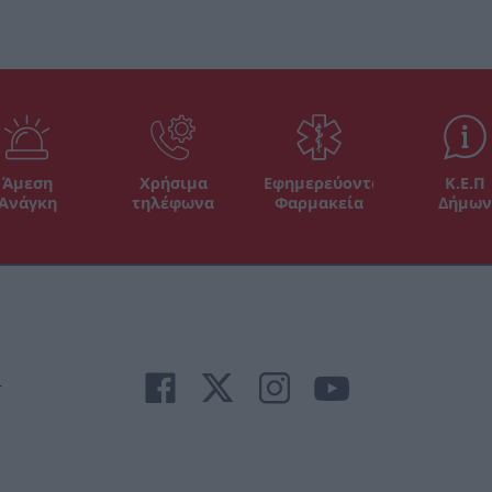
Άμεση
Χρήσιμα
Εφημερεύοντα
Κ.Ε.Π
Ανάγκη
τηλέφωνα
Φαρμακεία
Δήμων
r