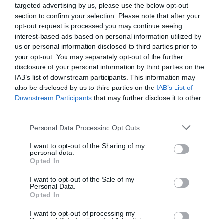
targeted advertising by us, please use the below opt-out
section to confirm your selection. Please note that after your
Ακολουθήστε το
notospress.gr
στο Google News και
opt-out request is processed you may continue seeing
interest-based ads based on personal information utilized by
μάθετε πρώτοι
όλες τις ειδήσεις
us or personal information disclosed to third parties prior to
your opt-out. You may separately opt-out of the further
disclosure of your personal information by third parties on the
TAGS:
DELPHI ECONOMIC FORUM
IAB’s list of downstream participants. This information may
also be disclosed by us to third parties on the
IAB’s List of
ΟΙΚΟΝΟΜΙΚΟ ΦΟΡΟΥΜ ΔΕΛΦΩΝ
ΦΑΓΗΤΟ
Downstream Participants
that may further disclose it to other
third parties.
ΤΡΟΦΙΜΑ
ΝΕΚΤΑΡΙΟΣ ΝΩΤΗΣ
ΑΝΤΩΝΙΑ ΤΡΙΧΟΠΟΥΛΟΥ
ΙΩΑΝΝΑ ΜΕΛΙΚΙΔΟΥ
Personal Data Processing Opt Outs
ΑΛΕΞΑΝΔΡΟΣ ΚΟΥΡΗΣ
ΜΕΣΟΓΕΙΑΚΗ ΔΙΑΤΡΟΦΗ
I want to opt-out of the Sharing of my
personal data.
Opted In
I want to opt-out of the Sale of my
Personal Data.
Opted In
I want to opt-out of processing my