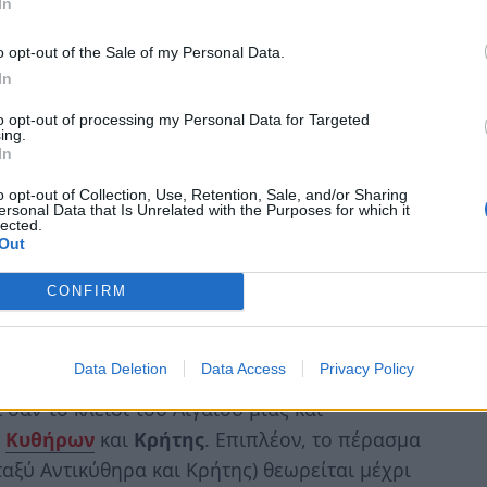
In
o opt-out of the Sale of my Personal Data.
In
to opt-out of processing my Personal Data for Targeted
ing.
In
o opt-out of Collection, Use, Retention, Sale, and/or Sharing
ersonal Data that Is Unrelated with the Purposes for which it
lected.
Out
CONFIRM
Data Deletion
Data Access
Privacy Policy
σαν το κλειδί του Αιγαίου μιας και
ύ
Κυθήρων
και
Κρήτης
. Επιπλέον, το πέρασμα
ταξύ Αντικύθηρα και Κρήτης) θεωρείται μέχρι