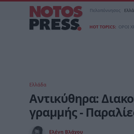
Πελοπόννησος
Ελλ
HOT TOPICS:
ΟΡΟΙ Χ
Ελλάδα
Αντικύθηρα: Διακο
γραμμής - Παραλίε
Ελένη Βλάχου