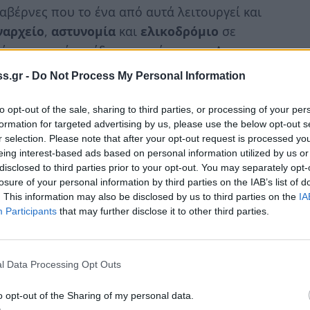
αβέρνες που το ένα από αυτά λειτουργεί και
ναρχείο
,
αστυνομία
και
ελικοδρόμιο
σε
 μια χαρά, το ίδιο και το ίντερνετ. Δεν
s.gr -
Do Not Process My Personal Information
to opt-out of the sale, sharing to third parties, or processing of your per
 στο Αιγαίο και η πλούσια ιστορία του
formation for targeted advertising by us, please use the below opt-out s
r selection. Please note that after your opt-out request is processed y
eing interest-based ads based on personal information utilized by us or
disclosed to third parties prior to your opt-out. You may separately opt-
losure of your personal information by third parties on the IAB’s list of
. This information may also be disclosed by us to third parties on the
IA
Participants
that may further disclose it to other third parties.
l Data Processing Opt Outs
o opt-out of the Sharing of my personal data.