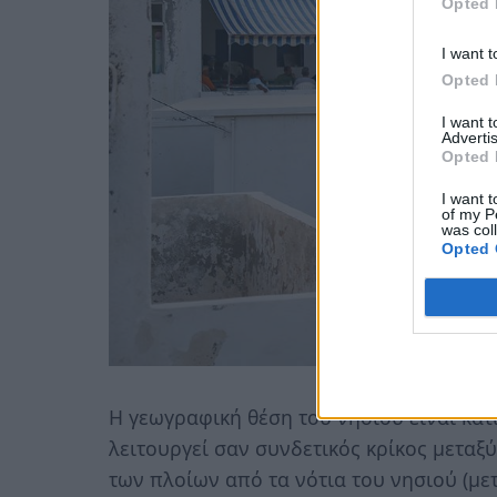
Opted 
I want t
Opted 
I want 
Advertis
Opted 
I want t
of my P
was col
Opted 
Η γεωγραφική θέση του νησιού είναι κάτι 
λειτουργεί σαν συνδετικός κρίκος μεταξ
των πλοίων από τα νότια του νησιού (με