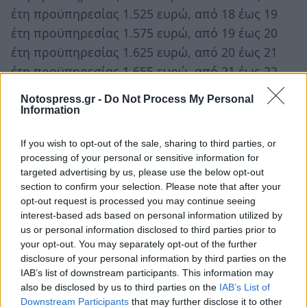
έτη προϋπηρεσίας 1.525 ευρώ, από 18 έως 19
έτη προϋπηρεσίας 1.575 ευρώ, από 19 έως 20
έτη προϋπηρεσίας 1.625 ευρώ, από 20 έως 21
έτη προϋπηρεσίας 1.655 ευρώ, από 21 έως 22
έτη προϋπηρεσίας 1.705 ευρώ, από 22 έως 23
Notospress.gr -
Do Not Process My Personal
έτη προϋπηρεσίας 1.755 ευρώ, από 23 έως 24
Information
έτη προϋπηρεσίας 1.845 ευρώ, από 24 έως 25
If you wish to opt-out of the sale, sharing to third parties, or
έτη προϋπηρεσίας 1.875 ευρώ, από 25 έως 26
processing of your personal or sensitive information for
έτη προϋπηρεσίας 1.925 ευρώ, από 26 έως 27
targeted advertising by us, please use the below opt-out
έτη προϋπηρεσίας 1.975 ευρώ, από 27 έως 28
section to confirm your selection. Please note that after your
opt-out request is processed you may continue seeing
έτη προϋπηρεσίας 2.025 ευρώ και από 28 έτη
interest-based ads based on personal information utilized by
προϋπηρεσία και άνω 2.095 ευρώ.
us or personal information disclosed to third parties prior to
your opt-out. You may separately opt-out of the further
disclosure of your personal information by third parties on the
Επιπλέον επίδομα λόγω πτήσεων
IAB’s list of downstream participants. This information may
also be disclosed by us to third parties on the
IAB’s List of
Να προσθέσουμε επίσης ότι
οι βαθμοφόροι
Downstream Participants
that may further disclose it to other