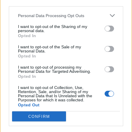
third parties.
που πετούν με πυροσβεστικά αεροσκάφη,
λαμβάνουν εκτός από τον βασικό μισθό τους
Personal Data Processing Opt Outs
και ένα πτητικό επίδομα που εξαρτάται από
I want to opt-out of the Sharing of my
τις ώρες πτήσεις που έχουν καταγράψει
. Όσες
personal data.
Opted In
ώρες και να πετάξεις όμως, το μεγαλύτερο
«μαξιλαράκι» που μπορείς να πιάσεις και
I want to opt-out of the Sale of my
Personal Data.
προβλέπεται από τις κείμενες διατάξεις, είναι
Opted In
περίπου 1.880 ευρώ τον μήνα
. Εάν πετάς σε
I want to opt-out of processing my
Canadair αντιλαμβάνεται κανείς εύκολα πως
Personal Data for Targeted Advertising.
Opted In
αυτά τα χρήματα θα τα πάρεις το πολύ για τρεις
ή τέσσερις μήνες το χρόνο (π.χ. από Ιούνιο έως
I want to opt-out of Collection, Use,
Retention, Sale, and/or Sharing of my
Σεπτέμβριο) και μόνο εάν έχουμε πολλές
Personal Data that Is Unrelated with the
Purposes for which it was collected.
πυρκαγιές οπότε και θα πρέπει να πυροσβεστικά
Opted Out
αεροσκάφη να επιχειρούν συνεχώς. Κάθε πτήση
CONFIRM
όμως, γίνεται με κίνδυνο την ίδια τη ζωή του
πληρώματος.