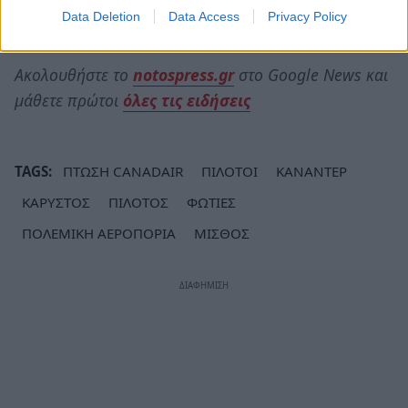
Data Deletion
Data Access
Privacy Policy
Πηγή:
newsbeast.gr
Ακολουθήστε το
notospress.gr
στο Google News και
μάθετε πρώτοι
όλες τις ειδήσεις
TAGS:
ΠΤΩΣΗ CANADAIR
ΠΙΛΟΤΟΙ
ΚΑΝΑΝΤΕΡ
ΚΑΡΥΣΤΟΣ
ΠΙΛΟΤΟΣ
ΦΩΤΙΕΣ
ΠΟΛΕΜΙΚΗ ΑΕΡΟΠΟΡΙΑ
ΜΙΣΘΟΣ