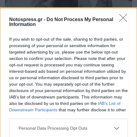
Notospress.gr -
Do Not Process My Personal
Information
If you wish to opt-out of the sale, sharing to third parties, or
processing of your personal or sensitive information for
Κόσμος
targeted advertising by us, please use the below opt-out
section to confirm your selection. Please note that after your
Σαν σήμερα κηρύχθηκε νεκρή έπειτα από
opt-out request is processed you may continue seeing
μήνες αγνοούμενη, η Αμέλια Έρχαρτ
interest-based ads based on personal information utilized by
us or personal information disclosed to third parties prior to
05 Ιανουαρίου 2024 08:30
your opt-out. You may separately opt-out of the further
disclosure of your personal information by third parties on the
IAB’s list of downstream participants. This information may
also be disclosed by us to third parties on the
IAB’s List of
Downstream Participants
that may further disclose it to other
third parties.
Personal Data Processing Opt Outs