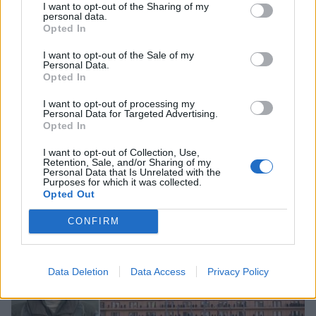
I want to opt-out of the Sharing of my
personal data.
Opted In
I want to opt-out of the Sale of my
Personal Data.
Opted In
I want to opt-out of processing my
Πελοπόννησος
Personal Data for Targeted Advertising.
Opted In
Καλαμάτα: Συγκλονίζει η μητέρα του
40χρονου πιλότου - «Ο γιος μου
I want to opt-out of Collection, Use,
Retention, Sale, and/or Sharing of my
θυσιάστηκε» (video)
Personal Data that Is Unrelated with the
Purposes for which it was collected.
03 Ιανουαρίου 2024 09:01
Opted Out
CONFIRM
Data Deletion
Data Access
Privacy Policy