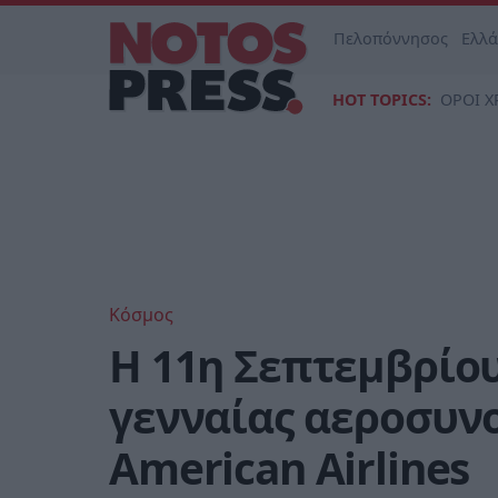
Πελοπόννησος
Ελλ
HOT TOPICS:
ΟΡΟΙ Χ
Κόσμος
Η 11η Σεπτεμβρίου
γενναίας αεροσυνο
American Airlines