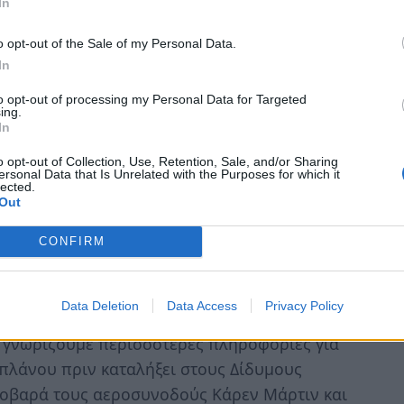
In
 με προορισμό το Λος Άντζελες, με 92
o opt-out of the Sale of my Personal Data.
ροπειρατές. Η Μπέτι Ονγκ, 45 ετών, είχε
In
 στην πτήση 11. Στο Λος Άντζελες θα έβρισκε
to opt-out of processing my Personal Data for Targeted
ακοπές στη Χαβάη. Ωστόσο, 14 λεπτά μετά τον
ing.
In
οφή και άρχισε να κατευθύνεται προς τη Νέα
o opt-out of Collection, Use, Retention, Sale, and/or Sharing
ersonal Data that Is Unrelated with the Purposes for which it
lected.
Out
χρόνια μετά: Η ώρα ήταν 08:46... - Το
CONFIRM
τήσης 11
Data Deletion
Data Access
Privacy Policy
υ γνωρίζουμε περισσότερες πληροφορίες για
πλάνου πριν καταλήξει στους Δίδυμους
σοβαρά τους αεροσυνοδούς Κάρεν Μάρτιν και