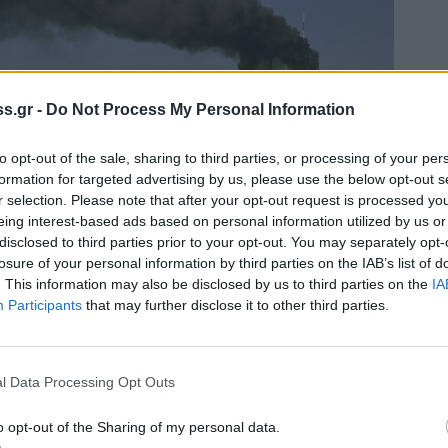
s.gr -
Do Not Process My Personal Information
to opt-out of the sale, sharing to third parties, or processing of your per
formation for targeted advertising by us, please use the below opt-out s
r selection. Please note that after your opt-out request is processed y
eing interest-based ads based on personal information utilized by us or
disclosed to third parties prior to your opt-out. You may separately opt-
losure of your personal information by third parties on the IAB’s list of
. This information may also be disclosed by us to third parties on the
IA
Participants
that may further disclose it to other third parties.
01 και η ώρα ήταν 8:20 το πρωί (τοπική ώρα).
το πίσω μέρος του αεροσκάφους,
ατισμό της. Λίγη ώρα αργότερα, στις 8:46 το
l Data Processing Opt Outs
 στον βόρειο Πύργο του
Παγκόσμιου Κέντρου
o opt-out of the Sharing of my personal data.
άλλαξε τον κόσμο.