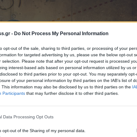
s.gr -
Do Not Process My Personal Information
to opt-out of the sale, sharing to third parties, or processing of your per
formation for targeted advertising by us, please use the below opt-out s
r selection. Please note that after your opt-out request is processed y
eing interest-based ads based on personal information utilized by us or
disclosed to third parties prior to your opt-out. You may separately opt-
losure of your personal information by third parties on the IAB’s list of
. This information may also be disclosed by us to third parties on the
IA
Participants
that may further disclose it to other third parties.
ιο άρχισε να εργάζεται ως στρατιωτικός
Α' Παγκοσμίου Πολέμου. Το 1919 εγγράφεται
υδάσει ιατρική. Ένα χρόνο αργότερα αλλάζει
l Data Processing Opt Outs
 Στις 28 Δεκεμβρίου 1920 κι ενώ βρίσκεται
o opt-out of the Sharing of my personal data.
ατέρα της ένα αεροδρόμιο στο Λονγκ Μπιτς.