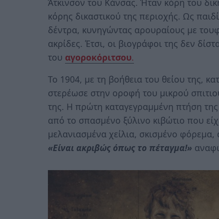
Άτκινσον του Κάνσας. Ήταν κόρη του δικ
κόρης δικαστικού της περιοχής. Ως παι
δέντρα, κυνηγώντας αρουραίους με τουφ
ακρίδες. Έτσι, οι βιογράφοι της δεν δί
του
αγοροκόριτσου
.
Το 1904, με τη βοήθεια του θείου της, κ
στερέωσε στην οροφή του μικρού σπιτιού
της. Η πρώτη καταγεγραμμένη πτήση της 
από το σπασμένο ξύλινο κιβώτιο που εί
μελανιασμένα χείλια, σκισμένο φόρεμα, 
«Είναι ακριβώς όπως το πέταγμα!»
αναφώ