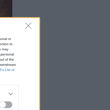
sonal or
ection to
ou may
 personal
out of the
 downstream
B’s List of