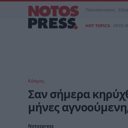
Πελοπόννησος
Ελλ
HOT TOPICS:
ΟΡΟΙ Χ
Κόσμος
Σαν σήμερα κηρύχ
μήνες αγνοούμενη,
Notospress