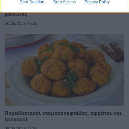
Data Deletion
Data Access
Privacy Policy
Μιλφέιγ χωρίς ζάχαρη με λαχταριστή κρέμα
βανίλιας
06/08/2026 10:00
Παραδοσιακοί ντοματοκεφτέδες, αφράτοι και
τραγανοί
05/08/2026 11:54