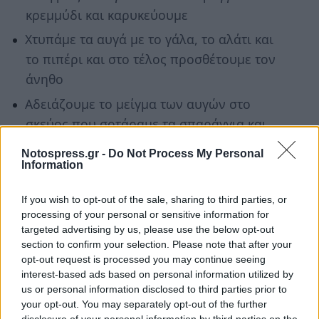
κρεμμύδι και καρυκεύουμε
Χτυπάμε τα αυγά με το γάλα, το αλάτι και
το πιπέρι και στο τέλος προσθέτουμε τον
άνηθο
Αδειάζουμε το μείγμα των αυγών στο
σκεύος που σοτάραμε τα σπαράγγια και
το κρεμμύδι, προσθέτουμε από πάνω τη
Notospress.gr -
Do Not Process My Personal
γραβιέρα σε κομμάτια και ψήνουμε σε
Information
προθερμασμένο φούρνο στους 170
If you wish to opt-out of the sale, sharing to third parties, or
βαθμούς και 10 – 15 λεπτά περίπου μέχρι
processing of your personal or sensitive information for
η ομελέτα να φουσκώσει και να ροδίσει
targeted advertising by us, please use the below opt-out
section to confirm your selection. Please note that after your
Σερβίρουμε με κομμένα ντοματίνια
opt-out request is processed you may continue seeing
interest-based ads based on personal information utilized by
Ακολουθήστε το
notospress.gr
στο Google News και
us or personal information disclosed to third parties prior to
μάθετε πρώτοι
όλες τις ειδήσεις
your opt-out. You may separately opt-out of the further
disclosure of your personal information by third parties on the