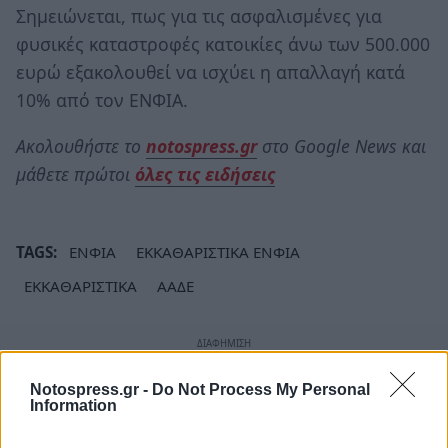
Σημειώνεται, πως για τις ασφαλισμένες για
φυσικές καταστροφές κατοικίες άνω των 500.000
ευρώ εξακολουθεί να ισχύει η απαλλαγή κατά
10% από τον ΕΝΦΙΑ.
Ακολουθήστε το
notospress.gr
στο Google News και
μάθετε πρώτοι
όλες τις ειδήσεις
TAGS:
ΕΝΦΙΑ
ΕΚΚΑΘΑΡΙΣΤΙΚΑ ΕΝΦΙΑ
ΕΚΚΑΘΑΡΙΣΤΙΚΑ
ΑΑΔΕ
Notospress.gr -
Do Not Process My Personal
Information