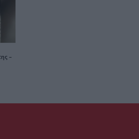
της –