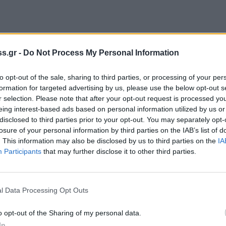
t) ανήκει στη λίστα με τους πλουσιότερους
s.gr -
Do Not Process My Personal Information
ρος» της ζωής του.
to opt-out of the sale, sharing to third parties, or processing of your per
και φιλάνθρωπος, πατέρας τριών παιδιών και
formation for targeted advertising by us, please use the below opt-out s
150 δισεκατομμυρίων δολαρίων
έγραψε
r selection. Please note that after your opt-out request is processed y
 κάνει κάθε γονιός που έχει κάποια λεφτά,
eing interest-based ads based on personal information utilized by us or
disclosed to third parties prior to your opt-out. You may separately opt-
losure of your personal information by third parties on the IAB’s list of
. This information may also be disclosed by us to third parties on the
IA
σουν τη διαθήκη σας, πριν την υπογράψετε».
Participants
that may further disclose it to other third parties.
τη λογική των αποφάσεών σας και τις ευθύνες που
 κάποια ερώτηση ή συμβουλή, ακούστε
l Data Processing Opt Outs
ό. Δεν θέλετε να αναρωτιούνται τα παιδιά σας γιατί
ε θέση να απαντήσετε».
o opt-out of the Sharing of my personal data.
In