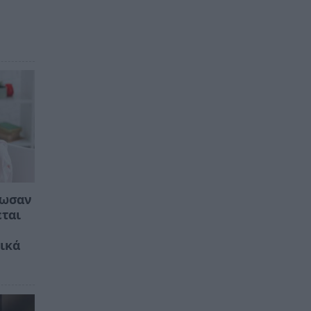
λωσαν
εται
ικά