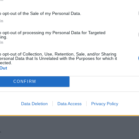
ις είναι αυτές που ενισχύουν τις σχέσεις και
ληρονομιά
είναι χρήσιμες για όλα τα παιδιά.
o opt-out of the Sale of my Personal Data.
In
τεύονται και από σχόλια τρίτων -επί του τι
ορεί να τα πληγώσουν.
to opt-out of processing my Personal Data for Targeted
ing.
In
α, είδε πολλές
οικογένειες
να
διαλύονται
υς δικαιούχους μπερδεμένους και μερικές
o opt-out of Collection, Use, Retention, Sale, and/or Sharing
ersonal Data that Is Unrelated with the Purposes for which it
ς πραγματικές ή φανταστικές επιδείξεις κατά την
lected.
Out
CONFIRM
ι έκανε ο πατέρας του με τον ίδιο. «
Σε τελική
ρέπει να υπερασπιστώ τις σκέψεις μου
».
Data Deletion
Data Access
Privacy Policy
ews και μάθετε πρώτοι
όλες τις ειδήσεις
Τ