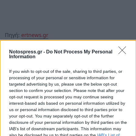
Πηγή:
ertnews.gr
Ακολουθήστε το
notospress.gr
στο Google News και
Notospress.gr -
Do Not Process My Personal
μάθετε πρώτοι
όλες τις ειδήσεις
Information
If you wish to opt-out of the sale, sharing to third parties, or
processing of your personal or sensitive information for
TAGS:
ΑΚΡΙΒΕΙΑ
ΣΤΕΓΑΣΗ
ΜΕΤΡΑ
ΜΕΤΑΦΟΡΕΣ
targeted advertising by us, please use the below opt-out
section to confirm your selection. Please note that after your
ΕΠΙΣΤΡΟΦΗ ΕΝΟΙΚΙΟΥ
opt-out request is processed you may continue seeing
interest-based ads based on personal information utilized by
us or personal information disclosed to third parties prior to
your opt-out. You may separately opt-out of the further
disclosure of your personal information by third parties on the
IAB’s list of downstream participants. This information may
also be disclosed by us to third parties on the
IAB’s List of