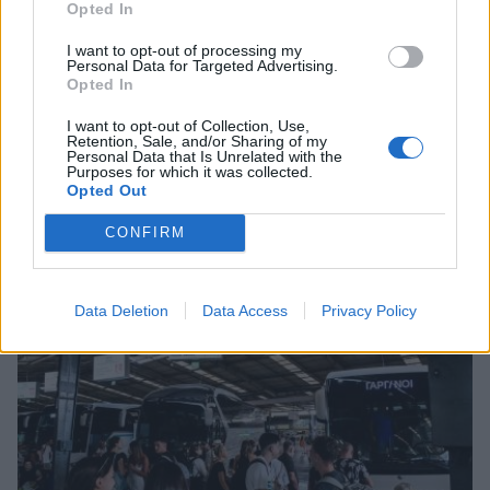
Opted In
I want to opt-out of processing my
Personal Data for Targeted Advertising.
Opted In
I want to opt-out of Collection, Use,
Retention, Sale, and/or Sharing of my
Personal Data that Is Unrelated with the
Purposes for which it was collected.
Opted Out
Σχετικά Άρθρα
CONFIRM
Data Deletion
Data Access
Privacy Policy