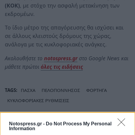
(ΚΟΚ)
, με στόχο την ασφαλή μετακίνηση των
εκδρομέων.
Το ίδιο μέτρο της απαγόρευσης θα ισχύσει και
σε άλλους κλειστούς δρόμους της χώρας,
ανάλογα με τις κυκλοφοριακές ανάγκες.
Ακολουθήστε το
notospress.gr
στο Google News και
μάθετε πρώτοι
όλες τις ειδήσεις
TAGS:
ΠΑΣΧΑ
ΠΕΛΟΠΟΝΝΗΣΟΣ
ΦΟΡΤΗΓΑ
ΚΥΚΛΟΦΟΡΙΑΚΕΣ ΡΥΘΜΙΣΕΙΣ
Notospress.gr -
Do Not Process My Personal
Information