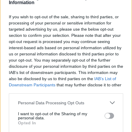
Information
If you wish to opt-out of the sale, sharing to third parties, or
processing of your personal or sensitive information for
Παναγία Έλωνα: Το μοναστήρι του Πάρνωνα
targeted advertising by us, please use the below opt-out
που σημάδεψε τον δεκαπενταύγουστο γενεών
section to confirm your selection. Please note that after your
και γενεών
opt-out request is processed you may continue seeing
08/08/2026 09:50
interest-based ads based on personal information utilized by
us or personal information disclosed to third parties prior to
your opt-out. You may separately opt-out of the further
disclosure of your personal information by third parties on the
IAB’s list of downstream participants. This information may
also be disclosed by us to third parties on the
IAB’s List of
Downstream Participants
that may further disclose it to other
third parties.
Personal Data Processing Opt Outs
I want to opt-out of the Sharing of my
personal data.
Opted In