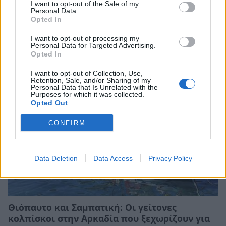
I want to opt-out of the Sale of my
Άνοιξε η πλατφόρμα για το πρόγραμμα
Personal Data.
Opted In
«Τουρισμός για Όλους» - Ποια ΑΦΜ
υποβάλλουν σήμερα αιτήσεις
I want to opt-out of processing my
Personal Data for Targeted Advertising.
05/08/2026 12:40
Opted In
I want to opt-out of Collection, Use,
Retention, Sale, and/or Sharing of my
Personal Data that Is Unrelated with the
Purposes for which it was collected.
Opted Out
CONFIRM
Data Deletion
Data Access
Privacy Policy
Θιόπαυτο και Σαμπατική: Οι γείτονες
κολπίσκοι στην Αρκαδία που ξεχωρίζουν για