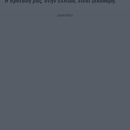
Η πρότασή μας, στην Ελπίδα, είναι ξεκάθαρη.