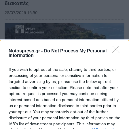
διακοπές
28/07/2026 16:50
Notospress.gr -
Do Not Process My Personal
Information
If you wish to opt-out of the sale, sharing to third parties, or
processing of your personal or sensitive information for
targeted advertising by us, please use the below opt-out
section to confirm your selection. Please note that after your
opt-out request is processed you may continue seeing
interest-based ads based on personal information utilized by
Η Πελοπόννησος φιναλίστ στα Wanderlust
us or personal information disclosed to third parties prior to
Reader Travel Awards 2026
your opt-out. You may separately opt-out of the further
27/07/2026 20:04
disclosure of your personal information by third parties on the
IAB’s list of downstream participants. This information may