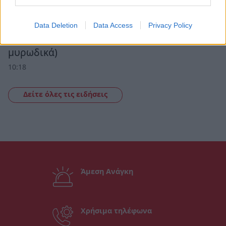
στην «Ανοικτή πόλη» και τη «Λευκή νύκτα»
10:53
Data Deletion
Data Access
Privacy Policy
Τραγανοί τυρολουκουμάδες (με φέτα και
μυρωδικά)
10:18
Δείτε όλες τις ειδήσεις
Άμεση Ανάγκη
Χρήσιμα τηλέφωνα