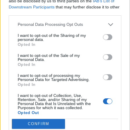
also be disclosed by us to third parties on the
IAB’s List of
Ροή Ειδήσεων
Downstream Participants
that may further disclose it to other
third parties.
Personal Data Processing Opt Outs
Αίγιο: Νεκρός 52χρονος οδηγός λεωφορείου
– Φέρεται να υπέστη καρδιακό επεισόδιο στο
I want to opt-out of the Sharing of my
personal data.
τιμόνι
Opted In
12:47
I want to opt-out of the Sale of my
Personal Data.
Αθήνα: Πως ένα τελεσίγραφο τον έφτασε στο
Opted In
σημείο να σκοτώσει την οικογένεια του
I want to opt-out of processing my
Personal Data for Targeted Advertising.
12:29
Opted In
Λακωνία: Στέλνουν Πυροσβέστες στη φωτιά
I want to opt-out of Collection, Use,
Retention, Sale, and/or Sharing of my
με όχημα του 1965
Personal Data that Is Unrelated with the
Purposes for which it was collected.
11:06
Opted Out
Σπάρτη: EYECONIK με σημαντικές εκπτώσεις
CONFIRM