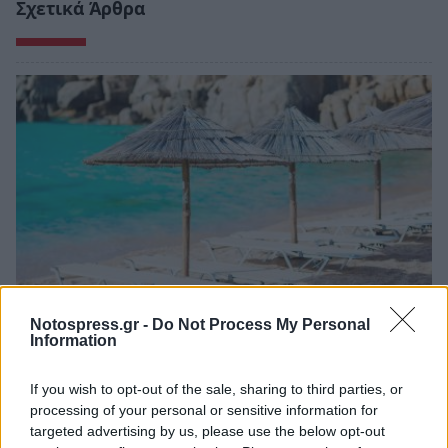
Σχετικά Άρθρα
Notospress.gr -
Do Not Process My Personal
Information
Άνοιξε η πλατφόρμα για το πρόγραμμα
«Τουρισμός για Όλους» - Ποια ΑΦΜ
If you wish to opt-out of the sale, sharing to third parties, or
υποβάλλουν σήμερα αιτήσεις
processing of your personal or sensitive information for
05/08/2026 12:40
targeted advertising by us, please use the below opt-out