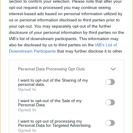
section to confirm your selection. Please note that after your
opt-out request is processed you may continue seeing
interest-based ads based on personal information utilized by
us or personal information disclosed to third parties prior to
your opt-out. You may separately opt-out of the further
disclosure of your personal information by third parties on the
IAB’s list of downstream participants. This information may
also be disclosed by us to third parties on the
IAB’s List of
Downstream Participants
that may further disclose it to other
third parties.
Personal Data Processing Opt Outs
I want to opt-out of the Sharing of my
personal data.
Θιόπαυτο και Σαμπατική: Οι γείτονες
Opted In
κολπίσκοι στην Αρκαδία που ξεχωρίζουν για
την ήρεμη ομορφιά τους
I want to opt-out of the Sale of my
Personal Data.
03/08/2026 13:51
Opted In
I want to opt-out of processing my
Personal Data for Targeted Advertising.
Opted In