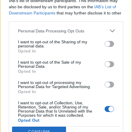
IAB’s list of downstream participants. This information may
also be disclosed by us to third parties on the
IAB’s List of
Downstream Participants
that may further disclose it to other
third parties.
Personal Data Processing Opt Outs
I want to opt-out of the Sharing of my
Άνοιξε η πλατφόρμα για το πρόγραμμα
personal data.
«Τουρισμός για Όλους» - Ποια ΑΦΜ
Opted In
υποβάλλουν σήμερα αιτήσεις
I want to opt-out of the Sale of my
05/08/2026 12:40
Personal Data.
Opted In
I want to opt-out of processing my
Personal Data for Targeted Advertising.
Opted In
I want to opt-out of Collection, Use,
Retention, Sale, and/or Sharing of my
Personal Data that Is Unrelated with the
Purposes for which it was collected.
Opted Out
CONFIRM