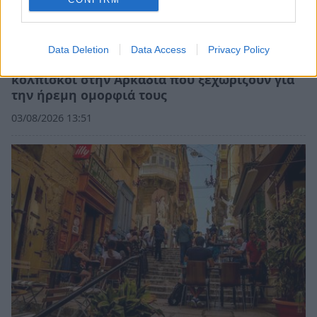
Data Deletion
Data Access
Privacy Policy
Θιόπαυτο και Σαμπατική: Οι γείτονες
κολπίσκοι στην Αρκαδία που ξεχωρίζουν για
την ήρεμη ομορφιά τους
03/08/2026 13:51