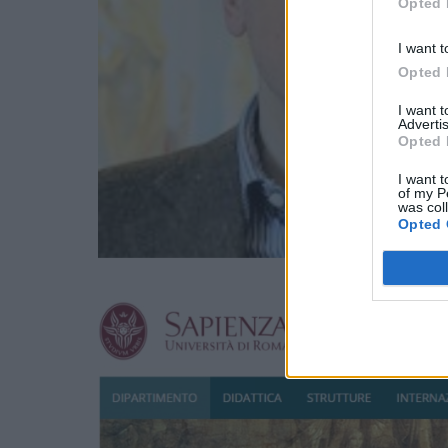
Opted 
I want t
Opted 
I want 
Advertis
Opted 
I want t
of my P
was col
Opted 