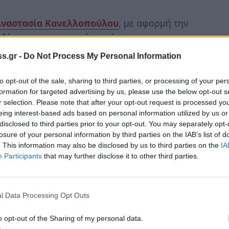
Αναστασία Κανελλοπούλου
, με αφορμή την
 εξέφρασε την ευχαρίστησή της
«..που το
που διοργανώνει και με τις διεθνείς δημόσιες
s.gr -
Do Not Process My Personal Information
ύ σταθερό τρόπο προς την επίτευξη του στόχου
ορικού και πολιτιστικού φορτίου της
Σπάρτης
to opt-out of the sale, sharing to third parties, or processing of your per
formation for targeted advertising by us, please use the below opt-out s
ε τη διεθνή κοινότητα,
όπου ανήκει
».
r selection. Please note that after your opt-out request is processed y
eing interest-based ads based on personal information utilized by us or
disclosed to third parties prior to your opt-out. You may separately opt-
losure of your personal information by third parties on the IAB’s list of
. This information may also be disclosed by us to third parties on the
IA
Participants
that may further disclose it to other third parties.
l Data Processing Opt Outs
o opt-out of the Sharing of my personal data.