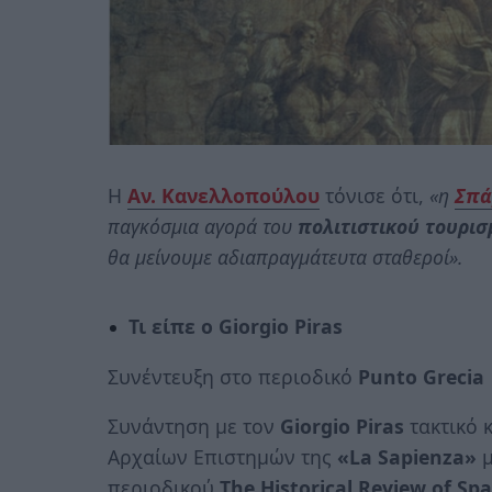
Η
Αν. Κανελλοπούλου
τόνισε ότι,
«η
Σπά
παγκόσμια αγορά του
πολιτιστικού τουρι
θα μείνουμε αδιαπραγμάτευτα σταθεροί».
Τι είπε ο Giorgio Piras
Συνέντευξη στο περιοδικό
Punto Grecia
Συνάντηση με τον
Giorgio Piras
τακτικό 
Αρχαίων Επιστημών της
«La Sapienza»
μ
περιοδικού
The Historical Review of Sp