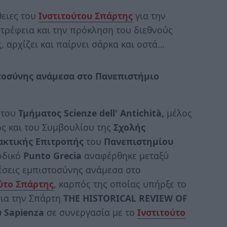
θειες του
Ινστιτούτου Σπάρτης
για την
στρέφεια και την πρόκληση του διεθνούς
, αρχίζει και παίρνει σάρκα και οστά…
στοσύνης ανάμεσα στο Πανεπιστήμιο
 του
Τμήματος Scienze dell' Antichità,
μέλος
ος και του Συμβουλίου της
Σχολής
ακτικής Επιτροπής
του
Πανεπιστημίου
οδικό
Punto Grecia
αναφέρθηκε μεταξύ
χέσεις εμπιστοσύνης ανάμεσα στο
ύτο Σπάρτης
, καρπός της οποίας υπήρξε το
για την Σπάρτη
THE HISTORICAL REVIEW OF
 Sapienza
σε συνεργασία με το
Ινστιτούτο