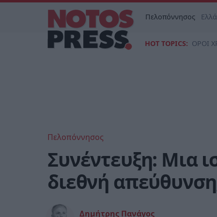
Πελοπόννησος
Ελλ
HOT TOPICS:
ΟΡΟΙ Χ
Πελοπόννησος
Συνέντευξη: Μια ι
διεθνή απεύθυνση,
Δημήτρης Πανάγος