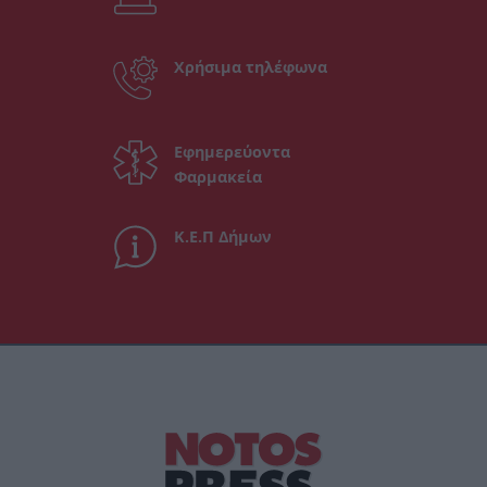
Χρήσιμα τηλέφωνα
Εφημερεύοντα
Φαρμακεία
Κ.Ε.Π Δήμων