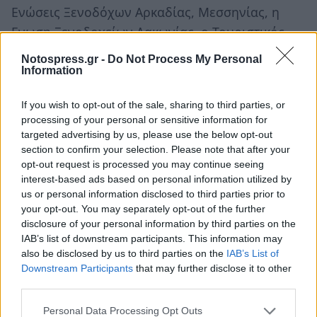
Ενώσεις Ξενοδόχων Αρκαδίας, Μεσσηνίας, η
Ενωση Ξενοδοχείων Λακωνίας, ο Τουριστικός
Οργανισμός Πελοποννήσου και ο Διεθνής
Notospress.gr -
Do Not Process My Personal
Κρατικός Αερολιμένας Καλαμάτας “Καπετάν
Information
Βασίλης Κωνσταντακόπουλος”.
If you wish to opt-out of the sale, sharing to third parties, or
processing of your personal or sensitive information for
Παράλληλα, υπάρχουν χορηγίες από δεκάδες
targeted advertising by us, please use the below opt-out
ιδιωτικές επιχειρήσεις, από την Ελλάδα και τον
section to confirm your selection. Please note that after your
υπόλοιπο κόσμο, τόσο από τον τομέα του
opt-out request is processed you may continue seeing
interest-based ads based on personal information utilized by
τουρισμού, όσο και από άλλους τομείς.
us or personal information disclosed to third parties prior to
your opt-out. You may separately opt-out of the further
Στην προσπάθεια αυτή, η
Περιφέρεια
disclosure of your personal information by third parties on the
Πελοποννήσου
συνεργάζεται με την
IAB’s list of downstream participants. This information may
MINDHAUS, μέλος της V + O Greece.
also be disclosed by us to third parties on the
IAB’s List of
Downstream Participants
that may further disclose it to other
third parties.
Ακολουθήστε το
notospress.gr
στο Google News και
μάθετε πρώτοι
όλες τις ειδήσεις
Personal Data Processing Opt Outs