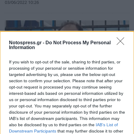
03/06/2022 10:26
Notospress.gr -
Do Not Process My Personal
Information
If you wish to opt-out of the sale, sharing to third parties, or
processing of your personal or sensitive information for
targeted advertising by us, please use the below opt-out
section to confirm your selection. Please note that after your
opt-out request is processed you may continue seeing
interest-based ads based on personal information utilized by
us or personal information disclosed to third parties prior to
Αθλητικά
your opt-out. You may separately opt-out of the further
Μαρτσούκος: «Κοιτάμε μόνο ψηλά και
disclosure of your personal information by third parties on the
IAB’s list of downstream participants. This information may
μακριά, σοβαρά και παλλακωνικά»
also be disclosed by us to third parties on the
IAB’s List of
19/05/2022 12:24
Downstream Participants
that may further disclose it to other