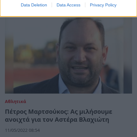
Data Deletion
Data Access
Privacy Policy
Αθλητικά
Πέτρος Μαρτσούκος: Ας μιλήσουμε
ανοιχτά για τον Αστέρα Βλαχιώτη
11/05/2022 08:54