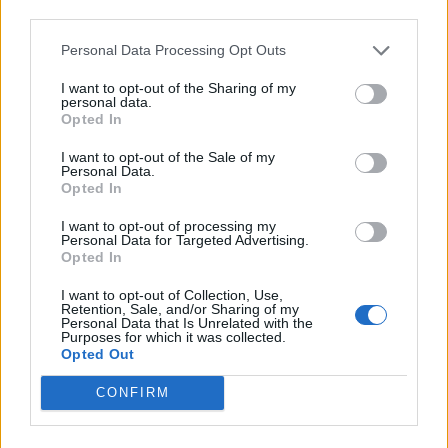
third parties.
Personal Data Processing Opt Outs
I want to opt-out of the Sharing of my
personal data.
Opted In
I want to opt-out of the Sale of my
Personal Data.
Opted In
I want to opt-out of processing my
Personal Data for Targeted Advertising.
Opted In
I want to opt-out of Collection, Use,
Retention, Sale, and/or Sharing of my
Personal Data that Is Unrelated with the
Αθλητικά
Purposes for which it was collected.
Παραιτήθηκε ο Μαρτσούκος – Στηρίζει
Opted Out
μια υγιή διοίκηση με όραμα ένα μεγάλο
CONFIRM
Αστέρα
14/05/2022 17:59