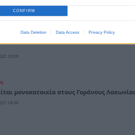
CONFIRM
όννησος
γύρι στους Γοράνους Λακωνίας
Data Deletion
Data Access
Privacy Policy
ρικός εορτασμός στους Γοράνους προς τιμήν του Προφή
022 19:29
ες
ίται μονοκατοικία στους Γοράνους Λακωνία
021 14:00