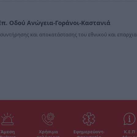
π. Οδού Ανώγεια-Γοράνοι-Καστανιά
α συντήρησης και αποκατάστασης του εθνικού και επαρχι
Άμεση
Χρήσιμα
Εφημερεύοντα
Κ.Ε.Π