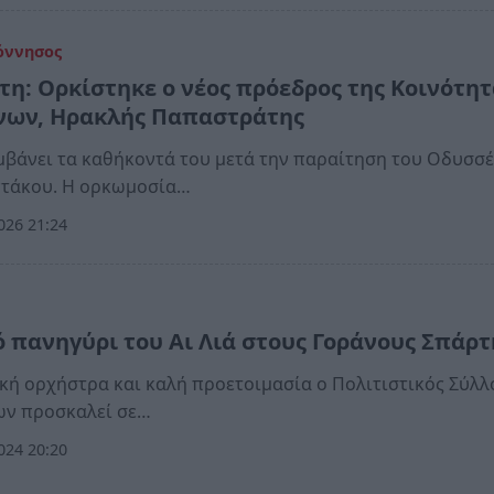
όννησος
τη: Ορκίστηκε ο νέος πρόεδρος της Κοινότητ
νων, Ηρακλής Παπαστράτης
βάνει τα καθήκοντά του μετά την παραίτηση του Οδυσσ
ντάκου. Η ορκωμοσία…
026 21:24
ό πανηγύρι του Αι Λιά στους Γοράνους Σπάρτ
κή ορχήστρα και καλή προετοιμασία ο Πολιτιστικός Σύλλ
ων προσκαλεί σε…
024 20:20