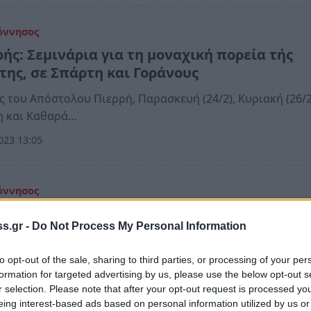
όννησος
ρής: Σεμινάρια για τη μοναχική πορεία τής
της, σε Σπάρτη και Γοράνους
ς του Απόστολου Πιερρή, Παρασκευή (24/2), Κυριακή (26/2
η και Καθαρά…
023 13:05
όννησος
αγιά στους Γοράνους - Νέες υδατοδεξαμενές
s.gr -
Do Not Process My Personal Information
σβεσης ανοικτού τύπου (photos)
ις από παντού και εθελοντές έσβησαν την επικίνδυνη πυ
to opt-out of the sale, sharing to third parties, or processing of your per
 στο δάσος…
formation for targeted advertising by us, please use the below opt-out s
r selection. Please note that after your opt-out request is processed y
022 10:27
eing interest-based ads based on personal information utilized by us or