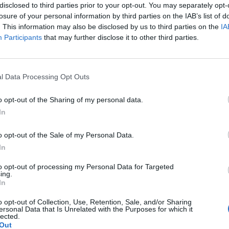
disclosed to third parties prior to your opt-out. You may separately opt-
losure of your personal information by third parties on the IAB’s list of
. This information may also be disclosed by us to third parties on the
IA
όννησος
Participants
that may further disclose it to other third parties.
μεις από παντού και εθελοντές έσβησαν την
ίνδυνη φωτιά κοντά στο δάσος της Βασιλική
l Data Processing Opt Outs
ς Σπάρτης ευχαριστεί και συγχαίρει όσους συμμετείχαν 
κατάσβεσης
o opt-out of the Sharing of my personal data.
022 20:03
In
o opt-out of the Sale of my Personal Data.
ομικά
In
ς ενεργό μέτωπο η φωτιά στους Γοράνους
to opt-out of processing my Personal Data for Targeted
ing.
νίας
In
ά έχει κάψει περίπου 10 στρέμματα αγροτοδασικής έκτα
o opt-out of Collection, Use, Retention, Sale, and/or Sharing
ersonal Data that Is Unrelated with the Purposes for which it
022 11:51
lected.
Out