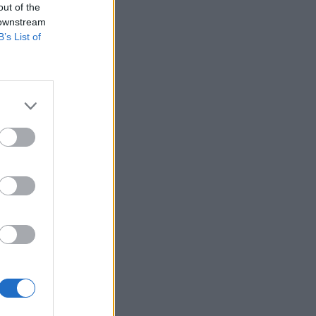
out of the
 downstream
B’s List of
ς
στο
σης