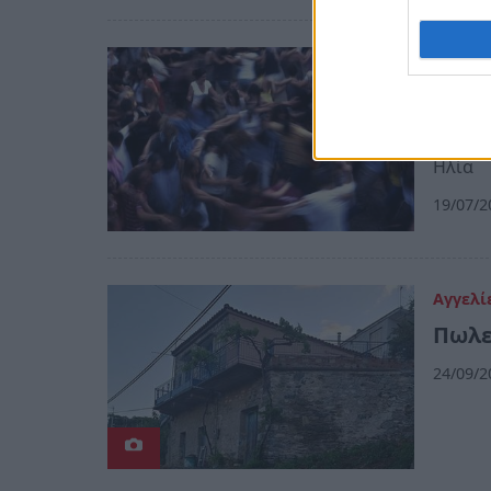
Πελοπ
Πανη
Πανηγυ
Ηλία
19/07/2
Αγγελί
Πωλε
24/09/2