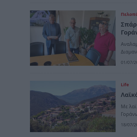
Πελοπ
Σπάρ
Γορά
Αναλαμ
Διαμα
01/07/2
Life
Λαϊκ
Με λαϊ
Γοράν
18/07/2