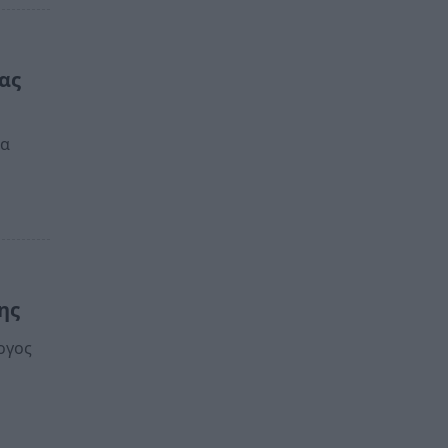
ας
έα
ης
ογος