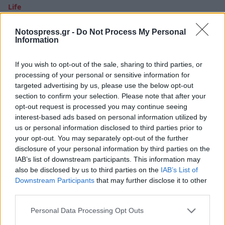
Life
Στιβ Τζομπς: Τα τρία πράγματα που
Notospress.gr -
Do Not Process My Personal
έκανε για να κερδίζει το ακροατήριό του
Information
18 Σεπτεμβρίου 2023 21:56
If you wish to opt-out of the sale, sharing to third parties, or
processing of your personal or sensitive information for
targeted advertising by us, please use the below opt-out
section to confirm your selection. Please note that after your
opt-out request is processed you may continue seeing
interest-based ads based on personal information utilized by
us or personal information disclosed to third parties prior to
your opt-out. You may separately opt-out of the further
disclosure of your personal information by third parties on the
IAB’s list of downstream participants. This information may
also be disclosed by us to third parties on the
IAB’s List of
Downstream Participants
that may further disclose it to other
third parties.
Personal Data Processing Opt Outs
Life