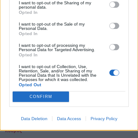
I want to opt-out of the Sharing of my
Apple: Αυτό είναι το νέο iPhone 15 - Πότε
personal data.
Opted In
κυκλοφορεί, πόσο θα κοστίζει
I want to opt-out of the Sale of my
13 Σεπτεμβρίου 2023 06:54
Personal Data.
Opted In
I want to opt-out of processing my
Personal Data for Targeted Advertising.
Opted In
I want to opt-out of Collection, Use,
Retention, Sale, and/or Sharing of my
Personal Data that Is Unrelated with the
Purposes for which it was collected.
Opted Out
CONFIRM
Data Deletion
Data Access
Privacy Policy
Κόσμος