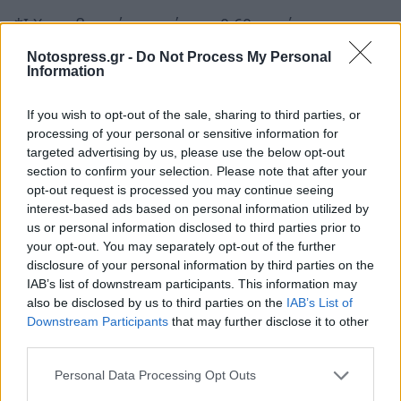
*Ι.Χ. επιβατικά αυτοκίνητα 0,60 ευρώ.
Notospress.gr -
Do Not Process My Personal
*Φορτηγά, λεωφορεία και άλλα οχήματα με 2-3
Information
άξονες με ή χωρίς ρυμουλκούμενο και ύψος
πάνω από 2,20μ., 1,50 ευρώ.
If you wish to opt-out of the sale, sharing to third parties, or
processing of your personal or sensitive information for
targeted advertising by us, please use the below opt-out
*Φορτηγά και άλλα οχήματα με 4 ή
section to confirm your selection. Please note that after your
περισσότερους άξονες με ή χωρίς
opt-out request is processed you may continue seeing
ρυμουλκούμενο και ύψος από 2,20μ., 2,20 ευρώ.
interest-based ads based on personal information utilized by
us or personal information disclosed to third parties prior to
Στον πλευρικό σταθμό της Πάχης:
your opt-out. You may separately opt-out of the further
disclosure of your personal information by third parties on the
IAB’s list of downstream participants. This information may
*Δίκυκλα και τρίκυκλα 0,70 ευρώ.
also be disclosed by us to third parties on the
IAB’s List of
Downstream Participants
that may further disclose it to other
*Ι.Χ. επιβατικά αυτοκίνητα 1,00 ευρώ.
third parties.
*Φορτηγά, λεωφορεία και άλλα οχήματα με 2-3
Personal Data Processing Opt Outs
άξονες με ή χωρίς ρυμουλκούμενο και ύψος