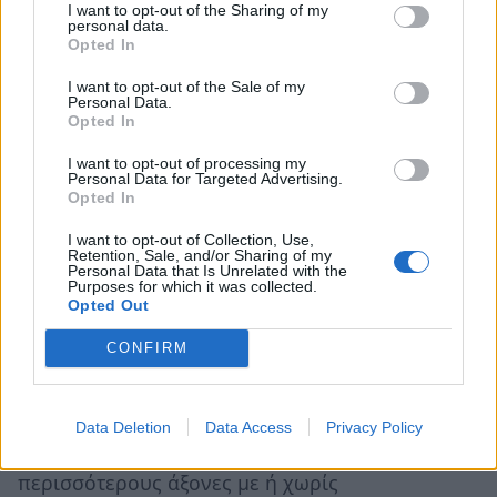
I want to opt-out of the Sharing of my
πάνω από 2,20μ., 2,60 ευρώ.
personal data.
Opted In
*Φορτηγά και άλλα οχήματα με 4 ή
I want to opt-out of the Sale of my
περισσότερους άξονες με ή χωρίς
Personal Data.
Opted In
ρυμουλκούμενο και ύψος από 2,20μ., 3,70 ευρώ.
I want to opt-out of processing my
Personal Data for Targeted Advertising.
Στον πλευρικό σταθμό της Νέας Περάμου:
Opted In
*Δίκυκλα και τρίκυκλα 1,10 ευρώ.
I want to opt-out of Collection, Use,
Retention, Sale, and/or Sharing of my
Personal Data that Is Unrelated with the
*Ι.Χ. επιβατικά αυτοκίνητα 1,60 ευρώ.
Purposes for which it was collected.
Opted Out
*Φορτηγά, λεωφορεία και άλλα οχήματα με 2-3
CONFIRM
άξονες με ή χωρίς ρυμουλκούμενο και ύψος
πάνω από 2,20μ., 4,10 ευρώ.
Data Deletion
Data Access
Privacy Policy
*Φορτηγά και άλλα οχήματα με 4 ή
περισσότερους άξονες με ή χωρίς