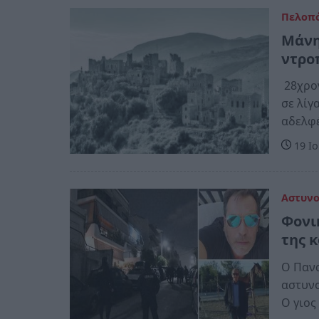
Πελοπ
Μάνη
ντρο
28χρον
σε λίγ
αδελφέ
19 Ιο
Αστυν
Φονι
της 
Ο Πανα
αστυνο
Ο γιος