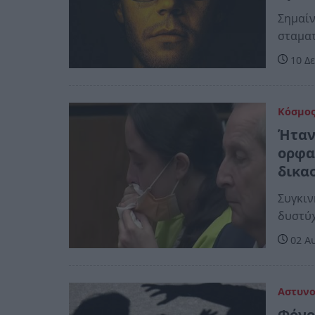
Σημαίν
σταματ
10 Δε
Κόσμο
Ήταν
ορφα
δικα
Συγκιν
δυστύχ
02 Αυ
Αστυν
Φόνο