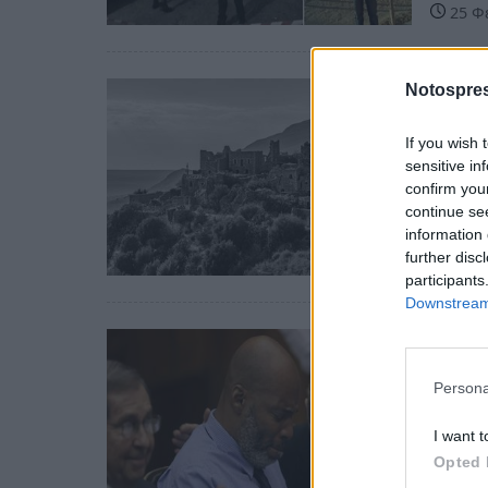
25 Φ
Notospres
Πελοπ
Μανι
If you wish 
εγκλ
sensitive in
confirm you
Το τέλ
continue se
της Γη
information 
further disc
24 Νο
participants
Downstream 
Κόσμο
Θύμα
Persona
-Είχε
ιστο
I want t
Opted 
Θύμα δ