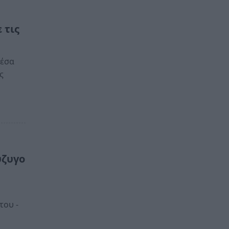
 τις
μέσα
ς
ύζυγο
του -