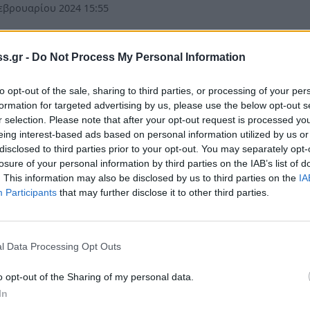
εβρουαρίου 2024 15:55
s.gr -
Do Not Process My Personal Information
όννησος
άτικη Βεντέτα. Η ιστορία του τελειότερου
to opt-out of the sale, sharing to third parties, or processing of your per
ήματος στην ιστορία της Ελλάδας (video)
formation for targeted advertising by us, please use the below opt-out s
r selection. Please note that after your opt-out request is processed y
ειο έγκλημα τιμής που θα ζήλευαν οι σκηνοθέτες του Σασ
eing interest-based ads based on personal information utilized by us or
ς της Ελιάς
disclosed to third parties prior to your opt-out. You may separately opt-
losure of your personal information by third parties on the IAB’s list of
εμβρίου 2023 20:41
. This information may also be disclosed by us to third parties on the
IA
Participants
that may further disclose it to other third parties.
ς
 δικαστικής πλάνης έκανε 28 χρόνια φυλακ
l Data Processing Opt Outs
 καταδικαστεί σε ισόβια για φόνο, σοκαριστ
ρία
o opt-out of the Sharing of my personal data.
In
ικαστικής πλάνης έκανε 28 χρόνια φυλακή -Είχε καταδικ