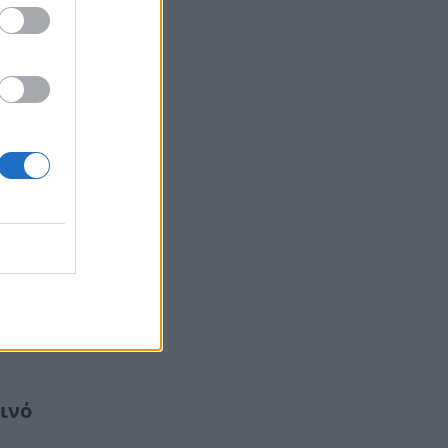
ι
 με
ινό