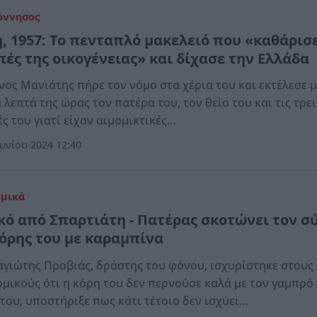
όννησος
, 1957: Το πενταπλό μακελειό που «καθάρισε
πές της οικογένειας» και δίχασε την Ελλάδα
ος Μανιάτης πήρε τον νόμο στα χέρια του και εκτέλεσε 
α λεπτά της ώρας τον πατέρα του, τον θείο του και τις τρει
ς του γιατί είχαν αιμομικτικές…
υνίου 2024 12:40
ομικά
κό από Σπαρτιάτη - Πατέρας σκοτώνει τον σ
κόρης του με καραμπίνα
γιώτης Προβιάς, δράστης του φόνου, ισχυρίστηκε στους
μικούς ότι η κόρη του δεν περνούσε καλά με τον γαμπρό 
 του, υποστήριξε πως κάτι τέτοιο δεν ισχύει…