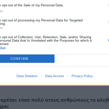
βια για φόνο, σοκαριστική ιστορία
o opt-out of the Sale of my Personal Data.
In
εβρουαρίου 2023 18:31
to opt-out of processing my Personal Data for Targeted
ing.
In
ς
τορία του φοιτητή που επιτέθηκε με τσεκούρ
o opt-out of Collection, Use, Retention, Sale, and/or Sharing
ersonal Data that Is Unrelated with the Purposes for which it
ς γονείς του
lected.
Out
έμβριο του 2004, ο 21χρονος Κρίστοφερ Πόρκο επιτέθηκε
CONFIRM
ρι στους γονείς του ενώ κοιμόντουσαν στο κρεβάτι τους,
τας τον πατέρα του νεκρό και τη μητέρα του χωρίς ένα…
κεμβρίου 2022 18:49
Data Deletion
Data Access
Privacy Policy
ς
ί αρέσει τόσο πολύ στους ανθρώπους το αληθ
ημα;