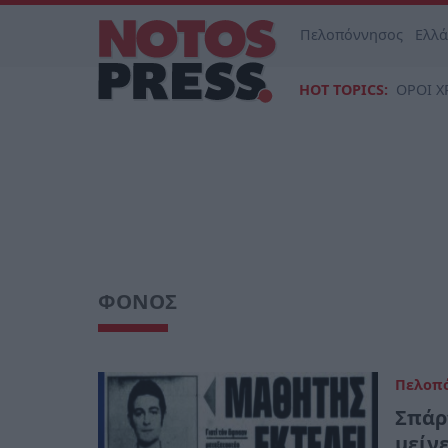
Πελοπόννησος
Ελλ
HOT TOPICS:
ΟΡΟΙ Χ
ΦΟΝΟΣ
Πελοπ
Σπάρ
μείν