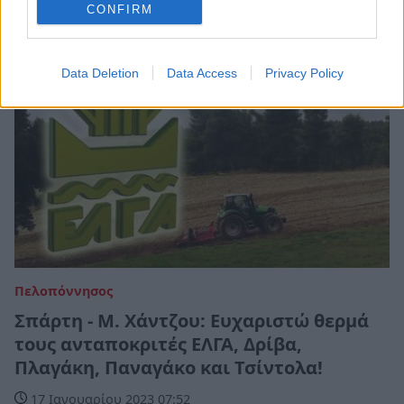
CONFIRM
Data Deletion
Data Access
Privacy Policy
Πελοπόννησος
Σπάρτη - Μ. Χάντζου: Ευχαριστώ θερμά
τους ανταποκριτές ΕΛΓΑ, Δρίβα,
Πλαγάκη, Παναγάκο και Τσίντολα!
17 Ιανουαρίου 2023 07:52