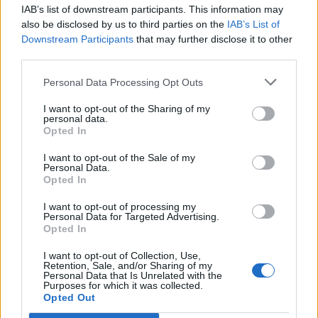
IAB’s list of downstream participants. This information may
also be disclosed by us to third parties on the
IAB’s List of
Downstream Participants
that may further disclose it to other
third parties.
Personal Data Processing Opt Outs
I want to opt-out of the Sharing of my
personal data.
Opted In
I want to opt-out of the Sale of my
Personal Data.
Opted In
I want to opt-out of processing my
Personal Data for Targeted Advertising.
Πελοπόννησος
Opted In
Σπάρτη: Γιατί δεν μαζεύονται τα
I want to opt-out of Collection, Use,
σκουπίδια; Τι απαντούν οι εργαζόμενοι
Retention, Sale, and/or Sharing of my
Personal Data that Is Unrelated with the
(video)
Purposes for which it was collected.
Opted Out
30 Μαρτίου 2023 13:49