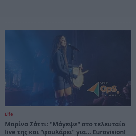
Life
Μαρίνα Σάττι: "Μάγεψε" στο τελευταίο
live της και "φουλάρει" για… Eurovision!