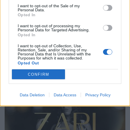
I want to opt-out of the Sale of my
Personal Data.
Opted In
I want to opt-out of processing my
Personal Data for Targeted Advertising.
Opted In
Life
Στέφανος Πιτσίνιαγκας: Η απάντηση για
I want to opt-out of Collection, Use,
Retention, Sale, and/or Sharing of my
«τα τα τα» από το «Ζάρι» - «Είναι
Personal Data that Is Unrelated with the
Purposes for which it was collected.
ολοφάνερη η επιρροή»
Opted Out
09 Μαρτίου 2024 19:52
CONFIRM
Data Deletion
Data Access
Privacy Policy