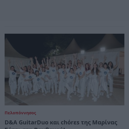
Πελοπόννησος
D&A GuitarDuo και chόrεs της Μαρίνας