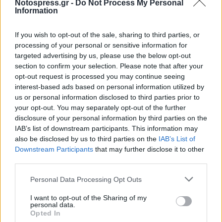
Notospress.gr -
Do Not Process My Personal
Information
If you wish to opt-out of the sale, sharing to third parties, or
processing of your personal or sensitive information for
targeted advertising by us, please use the below opt-out
section to confirm your selection. Please note that after your
Life
opt-out request is processed you may continue seeing
Βαρύ πένθος για τη Μαρίνα Σάττι –
interest-based ads based on personal information utilized by
us or personal information disclosed to third parties prior to
Πέθανε ο πατέρας της
your opt-out. You may separately opt-out of the further
02 Απριλίου 2024 11:48
disclosure of your personal information by third parties on the
IAB’s list of downstream participants. This information may
also be disclosed by us to third parties on the
IAB’s List of
Downstream Participants
that may further disclose it to other
third parties.
Personal Data Processing Opt Outs
I want to opt-out of the Sharing of my
personal data.
Opted In