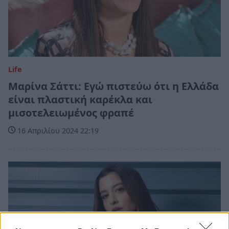
Life
Μαρίνα Σάττι: Εγώ πιστεύω ότι η Ελλάδα
είναι πλαστική καρέκλα και
μισοτελειωμένος φραπέ
16 Απριλίου 2024 22:19