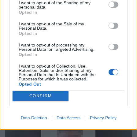
I want to opt-out of the Sharing of my
personal data.
Opted In
I want to opt-out of the Sale of my
Personal Data.
Opted In
I want to opt-out of processing my
Ελλάδα
Personal Data for Targeted Advertising.
Opted In
Ξεσπά η μάνα του νεκρού 17χρονου στη
Βοιωτία για τον αστυνομικό που
I want to opt-out of Collection, Use,
Retention, Sale, and/or Sharing of my
αφέθηκε ελεύθερος: «Θέλω να τον
Personal Data that Is Unrelated with the
σκοτώσουν»!
Purposes for which it was collected.
Opted Out
16 Νοεμβρίου 2023 16:59
CONFIRM
Data Deletion
Data Access
Privacy Policy