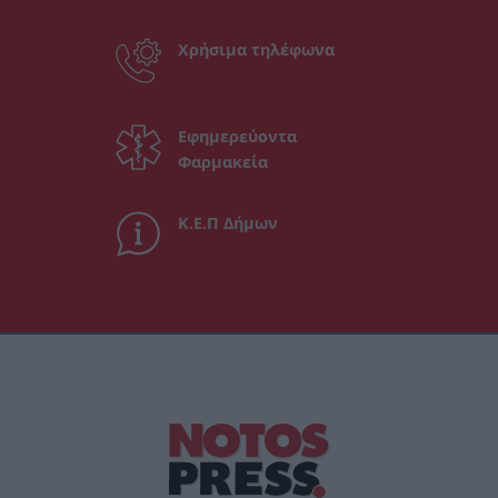
Χρήσιμα τηλέφωνα
Εφημερεύοντα
Φαρμακεία
Κ.Ε.Π Δήμων