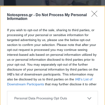
Notospress.gr -
Do Not Process My Personal
Information
If you wish to opt-out of the sale, sharing to third parties, or
Ελλάδα
processing of your personal or sensitive information for
targeted advertising by us, please use the below opt-out
Αδίστακτος ληστής ξυλοκόπησε άγρια
section to confirm your selection. Please note that after your
ηλικιωμένη - «Με τύλιξε στις σακούλες
opt-out request is processed you may continue seeing
και με πατούσε»
interest-based ads based on personal information utilized by
us or personal information disclosed to third parties prior to
27 Νοεμβρίου 2023 18:31
your opt-out. You may separately opt-out of the further
disclosure of your personal information by third parties on the
IAB’s list of downstream participants. This information may
also be disclosed by us to third parties on the
IAB’s List of
Downstream Participants
that may further disclose it to other
third parties.
Personal Data Processing Opt Outs