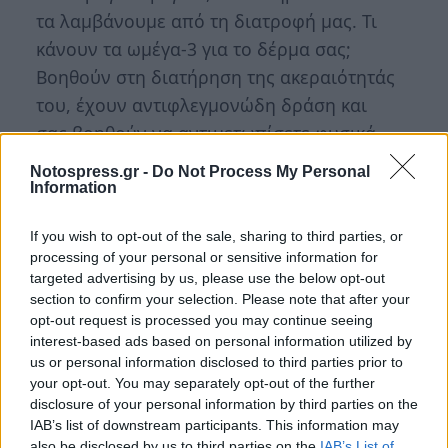
τα λαμβάνουμε από τη διατροφή μας. Τι
κάνουν τα ωμέγα-3 για το δέρμα σας;
Βοηθούν στη διατήρηση της ακεραιότητάς
του, έχουν αντιφλεγμονώδη δράση και
σας βοηθούν να αντιμετωπίσετε φυσικά
τις επιπτώσεις μιας υπερέκθεσης στον
Notospress.gr -
Do Not Process My Personal
ήλιο.
Information
Τέλος, τροφές που είναι πλούσιες σε
If you wish to opt-out of the sale, sharing to third parties, or
βιταμίνη C, όπως οι
φράουλες
, τα
processing of your personal or sensitive information for
εσπεριδοειδή
και το
κουνουπίδι
,
targeted advertising by us, please use the below opt-out
section to confirm your selection. Please note that after your
υποστηρίζουν την ανανέωση των
opt-out request is processed you may continue seeing
κυττάρων του δέρματος καθώς και τον
interest-based ads based on personal information utilized by
τόνο και την υφή της επιδερμίδας.
us or personal information disclosed to third parties prior to
your opt-out. You may separately opt-out of the further
disclosure of your personal information by third parties on the
Σε αντίθεση με τη δημοφιλή πεποίθηση, ο ήλιος
IAB’s list of downstream participants. This information may
δεν είναι κάτι που πρέπει να φοβάστε. Όχι μόνο
also be disclosed by us to third parties on the
IAB’s List of