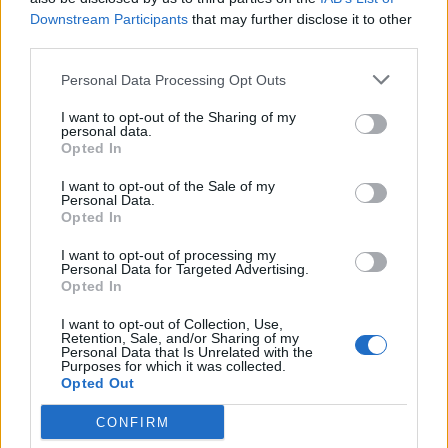
είναι η καλύτερη πηγή βιταμίνης D που ενισχύει
Downstream Participants
that may further disclose it to other
third parties.
το ανοσοποιητικό σας, αλλά είναι επίσης το
φυσικό αντικαταθλιπτικό της Μητέρας Φύσης
Personal Data Processing Opt Outs
και ένα ισχυρό απολυμαντικό. Από τον ύπνο και
I want to opt-out of the Sharing of my
την ενέργεια μέχρι τη διάθεση και τις ορμόνες,
personal data.
Opted In
μια φυσιολογική ημερήσια δόση βοηθά στην
εξισορρόπηση σχεδόν κάθε συστήματος στο
I want to opt-out of the Sale of my
Personal Data.
σώμα. Αυτό το καλοκαίρι, λοιπόν, χαρείτε
Opted In
υπεύθυνα τον ήλιο και καταναλώστε μία
I want to opt-out of processing my
πολύχρωμη, πλούσια σε αντιοξειδωτικά
Personal Data for Targeted Advertising.
Opted In
διατροφή για να διατηρήσετε το δέρμα σας
υγιές και νεανικό!
I want to opt-out of Collection, Use,
Retention, Sale, and/or Sharing of my
Personal Data that Is Unrelated with the
Purposes for which it was collected.
Opted Out
CONFIRM