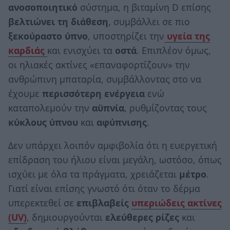
ανοσοποιητικό
σύστημα, η βιταμίνη D επίσης
βελτιώνει τη διάθεση
, συμβάλλει σε πιο
ξεκούραστο ύπνο
, υποστηρίζει την
υγεία της
καρδιάς
και ενισχύει τα
οστά
. Επιπλέον όμως,
οι ηλιακές ακτίνες «επαναφορτίζουν» την
ανθρώπινη μπαταρία, συμβάλλοντας στο να
έχουμε
περισσότερη ενέργεια
ενώ
καταπολεμούν την
αϋπνία
, ρυθμίζοντας τους
κύκλους ύπνου
και
αφύπνισης
.
Δεν υπάρχει λοιπόν αμφιβολία ότι η ευεργετική
επίδραση του ήλιου είναι μεγάλη, ωστόσο, όπως
ισχύει με όλα τα πράγματα, χρειάζεται
μέτρο
.
Γιατί είναι επίσης γνωστό ότι όταν το δέρμα
υπερεκτεθεί σε
επιβλαβείς
υπεριώδεις ακτίνες
(UV)
, δημιουργούνται
ελεύθερες ρίζες
και