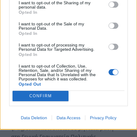
I want to opt-out of the Sharing of my
Εκτελεστική Επιτροπή του Δήμου, η οποία
personal data.
το εισηγείται προς το Δημοτικό
Opted In
Συμβούλιο, το οποίο το εγκρίνει, μετά τη
I want to opt-out of the Sale of my
Personal Data.
σύμφωνη γνώμη της Γενικής Γραμματείας
Opted In
Πολιτικής Προστασίας, σύμφωνα με την
I want to opt-out of processing my
κείμενη νομοθεσία.
Personal Data for Targeted Advertising.
Opted In
στ. συμβάλλει στην υλοποίηση των
προγραμμάτων εκπαίδευσης της
I want to opt-out of Collection, Use,
Retention, Sale, and/or Sharing of my
Ακαδημίας Πολιτικής Προστασίας σε
Personal Data that Is Unrelated with the
Purposes for which it was collected.
θέματα πολιτικής προστασίας και
Opted Out
συμμετέχει σε ασκήσεις, σε συνεργασία
CONFIRM
με την Περιφέρεια και άλλους όμορους
Δήμους, με σκοπό την αξιολόγηση
απόδοσης των ανωτέρω Σχεδίων.
Data Deletion
Data Access
Privacy Policy
ζ. τηρεί και κοινοποιεί σε μηνιαία βάση
στη Γενική Γραμματεία Πολιτικής