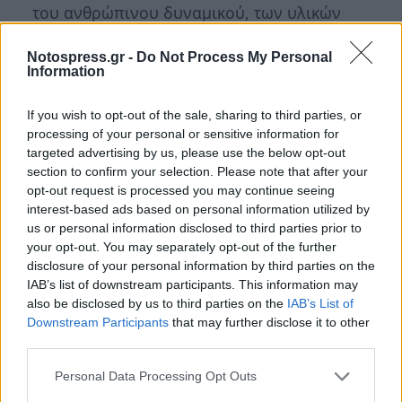
του ανθρώπινου δυναμικού, των υλικών
και των μέσων πολιτικής προστασίας, που
Notospress.gr -
Do Not Process My Personal
μπορούν να διατεθούν. Το Τοπικό Σχέδιο
Information
περιλαμβάνει Γενικό Μέρος με διατάξεις
που έχουν εφαρμογή σε κάθε καταστροφή
If you wish to opt-out of the sale, sharing to third parties, or
processing of your personal or sensitive information for
και Παραρτήματα, τα οποία εξειδικεύουν
targeted advertising by us, please use the below opt-out
τις διατάξεις του Γενικού Μέρους για
section to confirm your selection. Please note that after your
καταστροφές που σχετίζονται με ειδικούς
opt-out request is processed you may continue seeing
interest-based ads based on personal information utilized by
κινδύνους. Το Τοπικό Σχέδιο
us or personal information disclosed to third parties prior to
εναρμονίζεται με τα Γενικά Σχέδια της
your opt-out. You may separately opt-out of the further
Γενικής Γραμματείας Πολιτικής
disclosure of your personal information by third parties on the
IAB’s list of downstream participants. This information may
Προστασίας και τις οδηγίες σχεδίασης της
also be disclosed by us to third parties on the
IAB’s List of
Διεύθυνσης Σχεδιασμού και
Downstream Participants
that may further disclose it to other
Αντιμετώπισης Εκτάκτων Αναγκών της
third parties.
Γενικής Γραμματείας Πολιτικής
Personal Data Processing Opt Outs
Προστασίας και υποβάλλεται στην